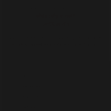
NAKSHI KANTHA STITCH
কাঁথার ফোঁড়
বা নকশি
সেলাইয়ের নাম
কাঁথা সেলাইয়ের ফোঁড়ই প্রধান। একটা কাঁথা কতটা সুন্দর তা নির্ভর করে নিখুঁত
ফোড়ের উপর। আর নকশী কাঁথার সৌন্দর্যর প্রধান হলো ফোড়েঁ বৈচিত্রতা।
রান ফোঁড়
ডবল রান ফোঁড়
ডারনিং ফোঁড়
বেকিঁ ফোঁড়