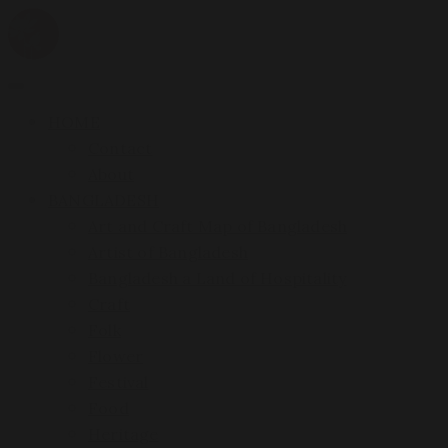
Skip
to
content
ethics + aesthetics = sustainable fashion
Bangladesh Fashion Archive
Primary
Menu
HOME
Contact
About
BANGLADESH
Art and Craft Map of Bangladesh
Artist of Bangladesh
Bangladesh a Land of Hospitality
Craft
Folk
Flower
Festival
Food
Heritage