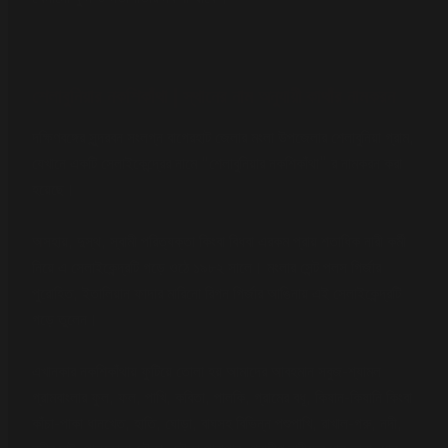
শেলাবুনিয়ার নকশিকাঁথা | স্থানের নাম অনুযায়ী কাথাঁর নামকরন
দক্ষিণবঙ্গের সুন্দরবন সংলগ্ন বাগেরহাট জেলার মংলা উপজেলার শেলাবুনিয়া গ্রাম,
যেখানে একটি সেলাইকেন্দ্রের নামে “শেলাবুনিয়ার নকশিকাঁথা” র নামকরন করা
হয়েছে।
অসহায়, দুস্থ, স্বামী পরিত্যক্তা কিংবা বিধবা এরকম প্রায় শতাধিক নারী কর্মী
নিয়ে এ সেলাইকেন্দ্রটি গড়ে ওঠে ১৯৮২ সালে। মংলার সেন্ট পলস গির্জার
পুরোহিত, ইতালিয়ান ফাদার মারিনো রিগন গির্জার আঙিনায় এই সেলাইকেন্দ্রটি
গড়ে তুলেন।
এখানকার নকশিকাঁথায় ফুটিয়ে তোলা হয় আমাদের আবহমান সবুজ-শ্যামল
গ্রামবাংলার ফুল, ফল, পাখি, কবিতা, পালকি, গ্রামের বধূ, কিষান-কিষানি কিংবা
কাঁচা-পাকা ধানখেত, হাতি, ঘোড়া, বাঘসহ বিভিন্ন পশুপাখি, রাখাল-গরু, নদী,