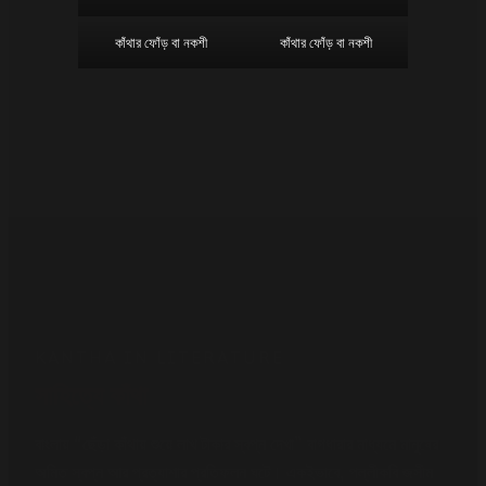
কাঁথার ফোঁড় বা নকশী
কাঁথার ফোঁড় বা নকশী
ফ্যাশন হাউস আড়ং “স্টোরি অফ স্টিচস” | STORY OF STITCHES শীর্ষক একটি
নকশি কাঁথা প্রদর্শনীর থেকে সংগৃহীত
KANTHA IN LITERATURE
সাহিত্যে কাঁথা
বাংলায় “ছেঁড়া কাঁথায় শুয়ে লাখ টাকার স্বপ্ন দেখা” বাগধারার মাধ্যমে মানুষের
অমিত স্বপ্ন আর প্রত্যাশার প্রতিফলন ঘটে। একইভাবে, পল্লীকবি জসীম