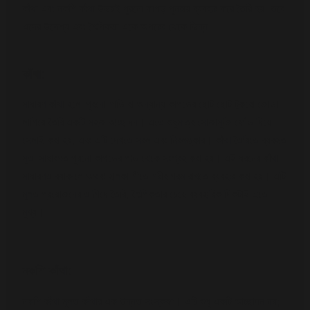
কাঁথা এবং নকশি কাঁথা উভয়ই পুরনো কাপড় পুনরায় ব্যবহার করে তৈরি হয়, তবে
এদের উদ্দেশ্য এবং শৈল্পিকতা একে অপরের থেকে ভিন্ন।
কাঁথা:
সাধারণ কাঁথা হলো পুরনো শাড়ি বা অন্যান্য কাপড়ের ছোট ছোট টুকরো জোড়া
লাগিয়ে তৈরি একটি সহজ আচ্ছাদন। এতে শুধুমাত্র সোজাসুজি ফোঁড় দিয়ে
সেলাই করা হয়, এবং এটি দেখতে সরল এবং নিরলঙ্কার। কাঁথা তৈরিতে ব্যবহৃত
সুতা সাধারণত পুরনো কাপড়ের পাড় থেকে সংগ্রহ করা হয়। এই ধরনের কাঁথা
সাধারণত বর্ষাকালে অথবা হালকা শীতে শরীর গরম রাখতে ব্যবহার করা হয়। এটি
মূলত প্রয়োজনের তাগিদে তৈরি, শৈল্পিকতার চেয়ে ব্যবহারিক দিকটাই এতে
মুখ্য।
নকশি কাঁথা:
নকশি কাঁথা মূলত কাঁথার এক উন্নত সংস্করণ। এটি শুধু একটি আচ্ছাদন নয়;