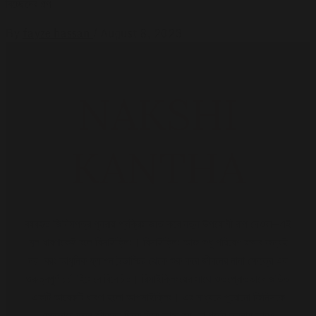
বিচ্ছেদের গল্প।
By
fayze hassan
/
August 8, 2023
NAKSHI
KANTHA
ব্যবহৃত জিনিসপত্র পুনরায় প্রক্রিয়াজাত করে নতুন উপযোগী রূপ দেওয়া—এই
মূল ধারণাকেই বলে রিসাইক্লিং। রিসাইক্লিং আজ শুধু পরিবেশ রক্ষার জন্যই
নয়, বরং আধুনিক ফ্যাশন ইন্ডাস্ট্রি থেকে শুরু করে জীবনের নানা ক্ষেত্রে এক
গুরুত্বপূর্ণ চর্চা হিসেবে বিবেচিত। রিসাইক্লিংয়ের সাথে ওতপ্রোতভাবে জড়িত
একটি আরেকটি ধারণা হলো আপসাইক্লিং। এর মাধ্যমে পুরোনো জিনিসকে
এমনভাবে নতুন জীবনের দিকে নিয়ে আসা হয়, যা পূর্বের তুলনায় আরও