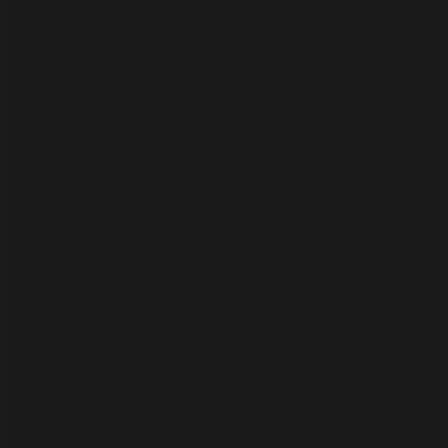
বরং এটি একটি শিল্পকর্ম। সাধারণ কাঁথার মতোই পুরনো কাপড় ব্যবহার করে তৈরি
হলেও নকশি কাঁথার মূল আকর্ষণ হলো এর নকশা। বিভিন্ন ধরনের ফুল,
লতাপাতা, পাখি, মাছ, ময়ূর ইত্যাদি নকশার মাধ্যমে এটি একটি সৃজনশীল চেহারা
পায়।
নকশি কাঁথার মধ্যে গ্রামের নারীদের জীবন অভিজ্ঞতা, সুখ-দুঃখের গল্প, এবং
তাদের চারপাশের প্রকৃতি ধরা থাকে। এটি কেবল সুইয়ের ফোঁড় নয়; বরং
প্রতিটি নকশা একজন শিল্পীর জীবনের গল্প, তার সুখ-দুঃখের প্রতিচ্ছবি। শুরুর
দিকে নকশি কাঁথার নকশা ছিল স্বতন্ত্র ও মুক্ত, প্রতিটি শিল্পী নিজের অভিজ্ঞতা
ও পরিবেশ অনুযায়ী নকশা তৈরি করতেন। পরে, নানা নকশার ফরমেট বা প্যাটার্ন
প্রচলিত হয়, যা পরবর্তীতে বিশেষ এক রূপ ধারণ করে।