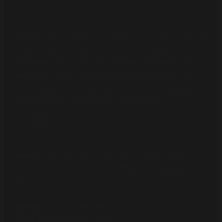
সেলাইয়ের ধরন অনুযায়ী
কাঁথার নামকরন
লহরী কাঁথা
: সাধারণত রাজশাহীতে এই কাঁথা বিখ্যাত। এই কাঁথার নামকরন করা
হযেছে সেলাইয়ের ঢং এর উপর নির্ভর করে। পারস্য শব্দ লহর থেকে লহরী কাঁথা
নামের উদ্ভব। লহর মানে হলো ঢেউ। এই কাঁথার সেলাই গুলো সরল সোজা
ভাবে আগালেও, সেলাই শেষ হলে পুরো কাঁথার নকশায় ঢেউ এর মত দেখায়।
লহরী কাঁথা আরো দুই ধরনের নকশা দেখা যায়। কৈতর খুপি ( কবুতরের বাসার
মত বা ত্রিভুজ টাইপ ) অন্যটি হলো বরফি যা হীরে আকৃতির।
আনারসি:
আনরসি কাঁথা চাঁপাইনবাবগঞ্জ ও যশোরে পাওয়া যায়। আনারস টান,
আনারস টাইল, আনারস ঝুমকা ও আনারস লহরী এর বিভিন্ন প্রকারভেদে পাওয়া
যায়।
সুজনি কাঁথা:
এটি শুধু রাজশাহী এলাকায় পাওয়া যায়। সাধারণত এই কাঁথায় ঢেউ
খেলানো ফুল ও লতাপাতার নকশা থাকে।