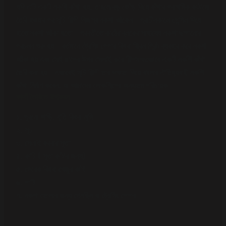
যদি এটি একটি নকশি কাঁথা হয়, তাহলে বড় ফোঁড় দিয়ে কাঁথার প্রাথমিক কাঠামো
তৈরি হওয়ার পর সূচি শিল্পী নিজস্ব নকশা আঁকেন। প্রাচীনকালে পেন্সিল দিয়ে
হাতে নকশা আঁকা হতো। পরবর্তীতে কাঠের ব্লকের সাহায্যে নকশা ছাপানোর
প্রচলন শুরু হয়। বর্তমানে ট্রেসিং পেপার কিংবা স্ক্রিন প্রিন্ট ব্যবহার করে নকশা
আঁকা হয় এবং সেই ছাপের উপর সেলাই করে শিল্পসম্মতভাবে একটি নকশি কাঁথা
তৈরি করা হয়। এভাবেই সূচি শিল্পী তার দক্ষতা দিয়ে বাংলার ঐতিহ্যবাহী নকশি
কাঁথা নির্মাণ করেন, যা আমাদের লোকশিল্পের অন্যতম পরিচায়ক।
কাথাঁ তৈরিতে উপকরন
১. পুরনো শাড়ি, ধুতি কিংবা লুঙ্গি
২. সূচ
৩. সেলাই করবার সুতা
৪. কাচি ( সুতা কাটার জন্য)
৫. পেরেক কিংবা খেজুর কাটা
৬. পাটি
৭. নকশা তোলার জন্য পেনছিল বা ট্রেসিং পেপার