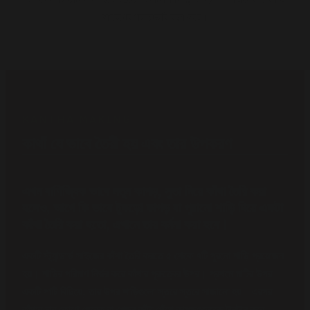
আবেগের প্রতিচ্ছবি বহন করে।
KANTHA MAKING
কাথাঁ যে ভাবে তৈরী হয় এবং তার উপকরণ
এখন বাণিজ্যিক ভাবে নতুন কাপড়, সুতা দিয়ে কাঁথা তৈরি করা
হলেও, আগে কি ভাবে টুকড়ো কাপড় বা পুরানো শাড়ি দিয়ে একটা
কাঁথা তৈরি করা হতো, এখানে তার বর্ননা করা হবে।
একটি স্ট্যান্ডার্ড সাইজের কাঁথা তৈরি করতে ৫ থেকে ৭টি পুরনো শাড়ি প্রয়োজন
হয়। শাড়ির পরিমাণ নির্ভর করে কাঁথার পুরুত্বের উপর। প্রথমে মাটির উপর
একটি পাটি বিছিয়ে, তার উপর শাড়িগুলো স্তরে স্তরে সাজানো হয়। এরপর
কাঁথার চার কোণে পেরেক বা খেজুর কাঁটা গেঁথে কাপড়গুলোকে টানটান করে