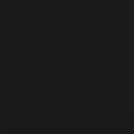
সামাজিক ও ব্যক্তিগত জীবনের কথকতা; তাদের স্বপ্ন, আশা এবং প্রতিদিনের
গ্রামীণ জীবন ফুটিয়ে তুলেছেন এক একটা সেলাইয়ের ফোঁড়ের ভিতর দিয়ে।
নকশায় পাওয়া যায় ধর্মীয় বিশ্বাস ও নিজস্ব সংস্কৃতির প্রভাব। যদিও কোনো
ধরা বাধা নিয়মের মধ্যে না থাকলেও সবার নকশায় সামঞ্জস্যতা দেখা যেতো।
যেহেতেু কাথাঁ মুলত স্কয়ার সেইপ এর তাই মোটামুটি কাথাগুলোতে মাঝখানে
একটা কেন্দ্র ধরেই নকশা গুলো এগিয়ে যেতো। বেশিরভাগ কাঁথার কেন্দ্রে
থাকতো পদ্ম ফুল বা সূর্য নকশা এবং পদ্ম ফুলের আশে পাশে নানা রকম আকাঁবাকাঁ
লতার নকশা থাকতো। এছাড়া ফুল, পাতা পাখি, মাছ, প্রানির নিজস্ব অঙ্কনে
নকশা গুলো তোলা হতো।
উল্লেখযোগ্য নকশা গুলো হলো
পদ্ম নকশা