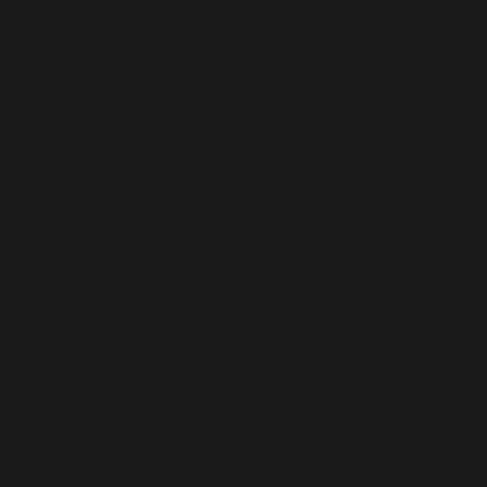
কাঁথা শব্দটির উৎপত্তি সম্পর্কে সুনির্দিষ্ট তথ্য না থাকলেও ধারণা করা হয় যে এটি
সংস্কৃত শব্দ ‘কন্থা’ থেকে এসেছে। নকশি কাঁথা বাংলাদেশ এবং ভারতের
লোকশিল্পের একটি গুরুত্বপূর্ণ অংশ, এই কারুশিল্পটি ঐতিহ্যবাহী ও অবস্থানগত
সীমারেখার মধ্য দিয়ে ধীরে ধীরে নিজস্ব রূপ লাভ করেছে।
প্রাচীনকাল থেকেই গ্রামীণ জীবনের এক অবিচ্ছেদ্য অংশ হিসেবে কাঁথার
ব্যবহার শুরু হয়। গ্রামাঞ্চলের গৃহিণীরা পুরনো শাড়িগুলো পরতে পরতে নরম ও
ছেঁড়া হয়ে গেলে সেগুলো জমিয়ে রাখতেন, যা পরে কাঁথা তৈরির কাজে আসতো।
এই কাঁথা কখনো থাকতো সরল সেলাইয়ের মধ্যেই, আর কখনো নিখুঁত নকশার
মাধ্যমে রূপ নিতো নকশি কাঁথায়।
নকশা করা কাঁথার প্রচলন সম্ভবত ১৮শ শতকের দিকে শুরু হয়। গ্রামের
মহিলারা তাদের অবসর সময়ে কাঁথা সেলাই করতেন। বিকেল বা রাতের খাবারের
পরে তারা একসঙ্গে বসে গল্প করতে করতে সেলাই করতেন। এসব গল্পের
প্রতিফলন হতো কাঁথার প্রতিটি সেলাইয়ে—জীবনের গল্প, প্রেমের গল্প,
বিচ্ছেদের গল্প। তাদের আশপাশে দেখা ফুল, লতা-পাতা, পাখি কিংবা প্রাকৃতিক
দৃশ্যের প্রতিফলনও কাঁথায় ফুটিয়ে তুলতেন নিজেদের সৃজনশীলতা দিয়ে।
এভাবেই প্রতিটি কাঁথা হয়ে উঠতো একটি শিল্পকর্ম, যা গ্রামীণ নারীদের জীবন ও