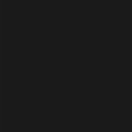
ব্যবহারিক, সুন্দর ও মূল্যবান হয়ে ওঠে। এই রিসাইক্লিং ও
আপসাইক্লিং
ধারণাগুলো একত্রে
সাসটেইনেবল ফ্যাশন
আন্দোলনের মূল অংশ, যেখানে
আমাদের পরিবেশবান্ধব ঐতিহ্যের প্রভাব স্পষ্ট।
এই টেকসই চর্চার সাথে আমাদের দেশের ঐতিহ্যবাহী নকশি কাঁথার কি মিল খুঁজে
পাওয়া যায় না? শতাব্দীর পর শতাব্দী ধরে আমাদের গ্রামীণ নারীরা তাঁদের মমতা ও
সৃজনশীলতায় ব্যবহৃত কাপড়কে পুনরায় সেলাই করে রূপান্তরিত করেছেন নকশি
কাঁথায়। নকশি কাঁথা শুধু একটি শৈল্পিক অভিব্যক্তি নয়, বরং এটি বাংলার
নারীদের প্রকৃতিবান্ধব চিন্তা ও টেকসই ফ্যাশনের এক অমূল্য নিদর্শন।
আজকের রিসাইক্লিং এবং আপসাইক্লিং ধারণার বহু আগেই তাঁরা আমাদের
সংস্কৃতির এই টেকসই শিল্পকে চালিয়ে গেছেন।
বাংলাদেশের প্রায় প্রতিটি অঞ্চলে নকশি কাঁথা তৈরি হলেও ময়মনসিংহকে নকশি
কাঁথার শহর হিসেবে বিশেষভাবে গণ্য করা হয়। এছাড়া রাজশাহী, যশোর এবং
ফরিদপুরের নকশি কাঁথাও বেশ জনপ্রিয়। তবে, আমাদের এই মূল্যবান
ঐতিহ্যের প্রতি আন্তর্জাতিক স্বীকৃতির ক্ষেত্র কিছুটা অস্পষ্ট হয়ে যায়, কারণ
২০০৮ সালে ভারতের পশ্চিমবঙ্গ রাজ্য নকশি কাঁথার ভৌগোলিক স্বীকৃতি লাভ