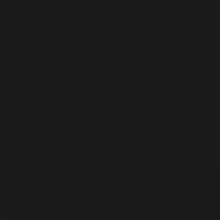
NAKSHI KANTHA STITCH
কাঁথার ফোঁড়
বা
নকশি কাঁথা
র
পাড়
পাড় হলো কাঁথার চারপাশে সীমানা বরাবর যে অংশ। নকশী কাঁথার চেনার
আরেকটি উপকরন হলো চারপাশে নকশা সেলাই করে কাঁথার ফিনিসিং দেয়া হয়।
এই সেলাই এর নাম হলো নকশী পাড়। এই পাড়ের নকশা অনুযায়ী নামকরনও
করা হয়েছে যাতে বিভিন্ন অঞ্চলের শিল্পিরা নাম দিয়ে নকশাগুলো ফোঁড় দিয়ে
উঠাতে পারে।
শামুক পাড়
চোক পাড়