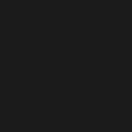
Color
ARCHIVE
Ekushey February Collection
Falgun Collection
valentine collection
Independence Day
Pohela Boishak
Eid-Ul-Fitar
Eid-Ul-Adha
Puja
Victory day
Spring/Summer Collection
MONSOON COLLECTION
Fall/Winter Collection
Wedding Collection
Regular Collection
REVIEW