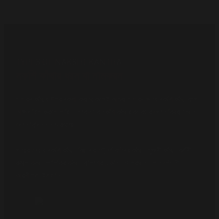
TYPES OF NAKSHI KANTHA
নকশি কাঁথার ধরন বা নামকরন
সাধারন কাঁথার উপর নকশা করা থাকলেই আমরা সাধারন ভাবে নকশি কাঁথা বলে
আক্ষ্যায়িত করতে পারি। তবে এসব নকশি কাঁথার ব্যাবহার ভেদে কিংবা স্থান
ভেদে বিভিন্ন নাম রয়েছে।
গায়ের দেয়ার নকশি কাঁথা, বিছানার সৌন্দর্য বর্ধনের কাঁথা, সুজনী কাঁথা, বর্তনী
রুমাল কাথা, পালিকির কাঁথা, বালিশের ঢাকনি, দস্তরথানা, পান পেঁচানী,
আরশীলতা ইত্যাদি।