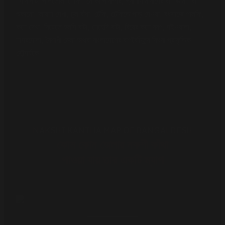
নদীর ঘাট, পালতোলা নৌকা, নৌকা পারাপার, গ্রামীণ নারীদের ধান ভানা, ধান
শুকানো, আয়না দেখা, চুল বাঁধা, ঢেঁকি, ঢেঁকিতে পাড় দেওয়া, বধূসাজে পালকি,
কনে দেখা, বিয়েতে হলদি বাটা, মেহেদি বাটা, বিয়ের কনে বরণ, দইওয়ালা,
নাগরদোলা, বৈশাখী মেলা অথবা বাংলাদেশের রূপবৈচিত্র্য কিংবা প্রাকৃতিক
সৌন্দর্যকে।
NAKSHI KANTHA MAP OF BANGALDESH
কোন কোন জেলায় নকশী কাঁথা
পাওয়া যায় তার একটি ম্যাপ