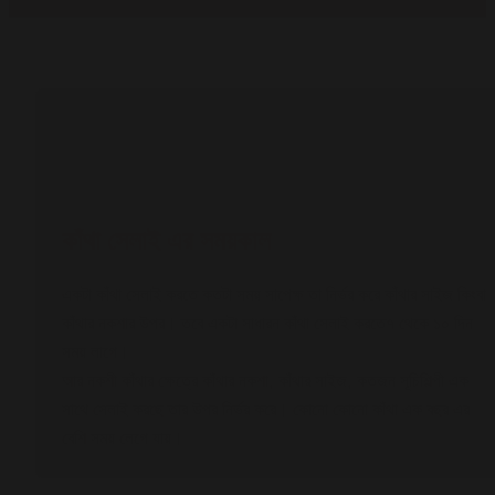
KANTHA-MAKING
DURATION
কাঁথা
সেলাই এর সময়কাল
একটা কাঁথা সেলাই করতে কতটা সময় সাপেক্ষ তা নির্ভর করে কাঁথার সাইজ কিংবা
কাঁথার নকশার উপর। তবে একটা সাধারন কাঁথা সেলাই করতে৭ থেকে ১০ দিন
সময় লাগে।
আর নকশী কাঁথার ক্ষেত্রে কাঁথার নকশা, কাঁথার সাইজ, কতজন সূচিশিল্পী এক
সাথে সেলাই করছে তার উপর নির্ভর করে। কোনো কোনো কাঁথা এক বছর এর
বেশি সময় লেগে যায়।