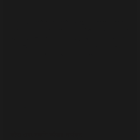
করে।
নকশি কাঁথার প্রতিটি সেলাই, প্রতিটি নকশা শুধু বাংলার ইতিহাস ও ঐতিহ্যের
গল্পই বলে না, বরং টেকসই ও পরিবেশবান্ধব একটি জীবনধারারও প্রকাশ। এই
শিল্পের সাথে গ্রামীণ নারীরা যে সংযোগ গড়ে তুলেছেন, তা প্রকৃতপক্ষে আধুনিক
সাসটেইনেবল ফ্যাশন আন্দোলনের সাথে আমাদের দেশের শতবর্ষের পুরনো
ঐতিহ্যের মেলবন্ধন তৈরি করেছে।
DIFFERENCE BETWEEN
KANTHA AND NAKSHI KANTHA
কাঁথা এবং নকশি কাঁথার পার্থক্য