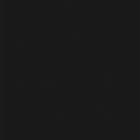
আটকে রাখা হয়, যাতে সেলাই করার সময় কাপড়গুলো সঠিকভাবে স্থির থাকে।
প্রথম ধাপে, সুতা দিয়ে বড় বড় ফোঁড়ে শাড়ির সব স্তর একসাথে সেলাই করা
হয়, যা ‘টাক দেওয়া’ নামে পরিচিত। টাক দেওয়া হয়ে গেলে চারপাশে বড় ফোঁড়
দিয়ে মুড়ি ভেঙে সেলাই করা হয়, যাতে পরবর্তী সেলাইয়ের সময় সুতা উঠে না
আসে।
আগের দিনে কাঁথা সেলাইয়ের জন্য শাড়ির পাড় থেকে সুতা বের করে সেটিই
ব্যবহার করা হতো। কারণ পুরাতন কাপড়ের সাথে নতুন সুতার কাজ করলে শাড়ির
জমিন ছিঁড়ে যাওয়ার আশঙ্কা থাকে। পাশাপাশি, শাড়ির সর্বোচ্চ ব্যবহার নিশ্চিত
হতো।
প্রাথমিক কাজ শেষে, কাঁথার চার কোণ থেকে পেরেক বা খেজুর কাঁটা সরিয়ে
ফেলা হয় এবং একজন সূচি শিল্পী কাপড়টি হাতে নিয়ে চারপাশ ঘুরিয়ে ঘুরিয়ে
সেলাই করা শুরু করেন। প্রয়োজন অনুযায়ী, একটি কাঁথা একসাথে কয়েকজন
মিলে সেলাই করতে পারেন।