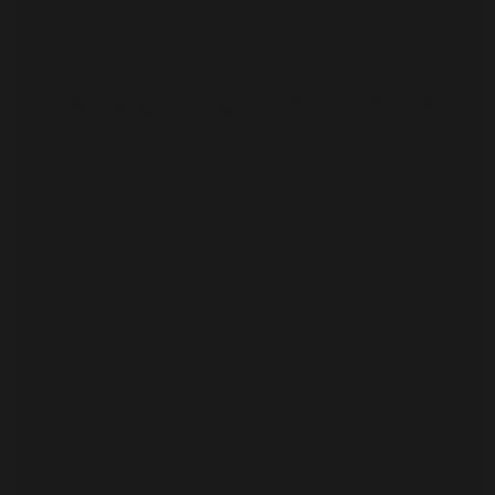
Nakshi Kantha:
A Part of Bangladesh’s Folk Art
নকশি কাঁথা: বাংলাদেশের লোকশিল্পের একটা অংশ
লোকশিল্প কী—এই প্রশ্নের সহজ এবং সাধারণ উত্তর হলো, লোকশিল্প হলো
সাধারণ মানুষের জন্য এবং তাদের দ্বারাই সৃষ্ট সেই শিল্প, যা সমাজের বৃহৎ
অংশের কাছে গ্রহণযোগ্য এবং তাদের সংস্কৃতির মূলে প্রোথিত। এটি সমাজের
মৌলিক সংস্কৃতি, ঐতিহ্য, ও বিশ্বাসকে প্রতিফলিত করে, যা প্রজন্ম থেকে
প্রজন্মে বয়ে চলে এবং বংশপরম্পরায় সংরক্ষিত থাকে। লোকশিল্পের মূল বৈশিষ্ট্য
হলো এর সহজ সরলতা ও নান্দনিকতা, যা জীবনের দৈনন্দিনতা এবং প্রকৃতির
উপাদানগুলোকে ফুটিয়ে তোলে।
বাংলাদেশের লোকশিল্প অত্যন্ত সমৃদ্ধ ও বৈচিত্র্যময়। এর মধ্যে উল্লেখযোগ্য
হলো বয়ন ও বুননশিল্প, মৃৎশিল্প, দারুশিল্প, সূচিশিল্প, পটশিল্প, শঙ্খশিল্প, পাটশিল্প,
এবং অন্যান্য আরো বহু লোকশিল্প। প্রতিটি শিল্পই দেশের সংস্কৃতি ও
ঐতিহ্যের একটি বিশেষ দিককে তুলে ধরে।