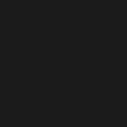
নকশি কাঁথা এই লোকশিল্পের সূচিশিল্পের একটি অবিচ্ছেদ্য অংশ। এটি কেবল
সাধারণ একটি কাপড় নয়; বরং এটি বাংলার মানুষের আবেগ, তাদের জীবনের গল্প
এবং তাদের পরম্পরাগত শিল্পকৌশলকে ধারণ করে। পুরনো কাপড়ে সূচিশিল্পের
মাধ্যমে নানা নকশা ও চিত্র ফুটিয়ে তুলে একটি নকশি কাঁথা তৈরি করা হয়,
যেখানে প্রকৃতির দৃশ্য, জীবনের বিভিন্ন ঘটনা, এবং শিল্পীর ব্যক্তিগত অনুভূতির
ছাপ থাকে।
এই নকশি কাঁথা আমাদের লোকশিল্পকে জীবন্ত রেখেছে এবং এটি বাংলাদেশের
সাংস্কৃতিক ঐতিহ্যের গৌরবময় একটি প্রতীক হিসেবে বিশ্বে পরিচিত।
HISTORY OF NAKSHI KANTHA
কাঁথার আদি কথা