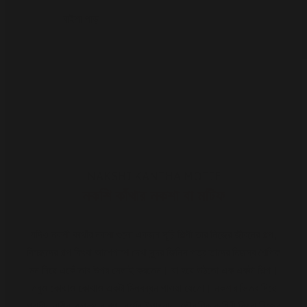
বাইশা পাড়
NAKSHI KANTHA MOTIF
নকশি কাঁথার নকশা বা মটিফ
যদিও নকশী কাথাঁর নকশা গুলো একজন সূচি শিল্পী তার নিজের জীবনের গল্প,
বিচ্ছেদের গল্প কিংবা আশেপাশে দেখা সুন্দর জিনিস পত্র তাদের নিজস্ব শৈল্পিক
মন দিয়ে একেঁ তার উপর সেলাই করতেন। যা হয়ে উঠতো এক একটা শিল্প।
তবুও কোথাও কোথাও একটা মিলবন্ধন পাওয়া যেতো। নকশার ভিতর দিয়ে
গ্রামীন নারীরা রুপকথার গল্প, ধর্মের উপাখ্যান, পৌরাণিক কাহিনী কিংবা নিজের