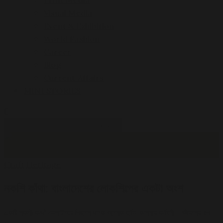
Print Media
Visual Media
Event & Exhibition
World Fashion
Career
Blog
Current Affairs
MINI STORIES
Search
for:
Craft
Heritage
নকশি কাঁথা: বাংলাদেশের লোকশিল্পের একটা অংশ
একটি নকশী কাথাঁ সেলাইয়ের পিছনে থাকে আনেক হাসি-কান্নার কাহিনী। জীবনের গল্প।