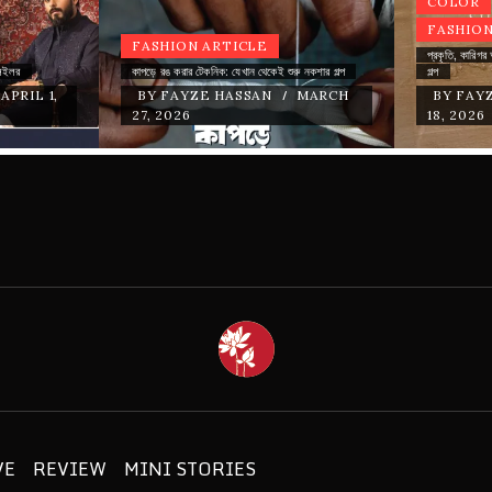
COLOR
FASHION
FASHION ARTICLE
প্রকৃতি, কা
েইলর
কাপড়ে রঙ করার টেকনিক: যেখান থেকেই শুরু নকশার গল্প
গল্প
/
APRIL 1,
BY
FAYZE HASSAN
MARCH
BY
FAY
27, 2026
18, 2026
BANGLA
INABLE FASHION
VE
REVIEW
MINI STORIES