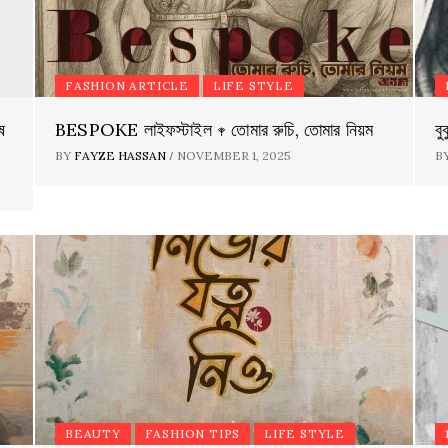
FASHION ARTICLE
LIFE STYLE
ষ
BESPOKE লাইফস্টাইল 𖥧 তোমার রুচি, তোমার নিয়ম
বু
/
BY
FAYZE HASSAN
NOVEMBER 1, 2025
B
BEAUTY
FASHION TIPS
LIFE STYLE