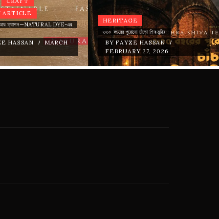
CRAFT
 ARTICLE
HERITAGE
রিগর আর ফ্যাশন—NATURAL DYE-এর
৩৩০ বছরের পুরোনো চাঁচড়া শিব মন্দির
/
/
ZE HASSAN
MARCH
BY
FAYZE HASSAN
FEBRUARY 27, 2026
DESH FASHION
ARCHIVE