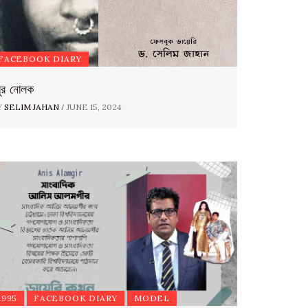
FACEBOOK DIARY
বুর নোলক
/
Y
SELIM JAHAN
JUNE 15, 2024
1995
FACEBOOK DIARY
MODEL