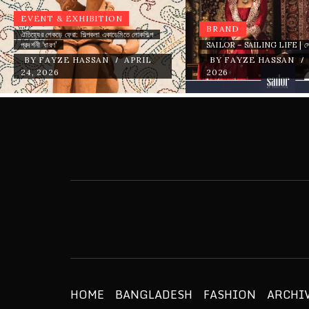
EVENT & EXHIBITION
BRAND
ঐতিহ্যের শেকড়ে ফেরা: শিল্পকলা একাডেমিতে লোকশিল্প
প্রদর্শনী ‘ধারণ’
SAILOR – SAILING LIFE | স
/
/
BY
FAYZE HASSAN
APRIL
BY
FAYZE HASSAN
24, 2026
2026
ETHICS + AESTHETICS = SUSTA
HOME
BANGLADESH
FASHION
ARCHI