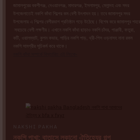
জামালপুরের বকশীগঞ্জ, দেওয়ানগঞ্জ, মাদারগঞ্জ, ইসলামপুর, মেলান্দহ এবং সদর
উপজেলাতেই নকশি কাঁথা শিল্পের কম বেশী উৎপাদন হয়। তবে জামালপুর সদর
উপজেলায় এ শিল্পের বেশীরভাগ প্রতিষ্ঠান গড়ে উঠেছে। বিশেষ করে জামালপুর শহর
সবচেয়ে বেশী লক্ষণীয়। এখানে নকশি কাঁথা ছাড়াও নকশি চাঁদর, পাঞ্জাবী, ফতুয়া,
কটি, ওয়ালম্যাট, কুশন কভার, শাড়ির নকশি পাড়, থ্রী-পিস ওড়নাসহ নানা রকম
নকশি সামগ্রীর সূচিকর্ম করে থাকে।
নকশি কাঁথা সম্পর্কে বিস্তারিত এই লিংকে-
NAKSHI PAKHA
নকশি পাখা: বাতাসে লুকানো ঐতিহ্যের গল্প