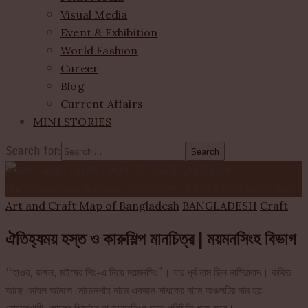
Visual Media
Event & Exhibition
World Fashion
Career
Blog
Current Affairs
MINI STORIES
Search for:
Art and Craft Map of Bangladesh
BANGLADESH
Craft
ঐতিহ্যময় হস্ত ও কারুশিল্প মানচিত্র | ময়মনসিংহ বিভাগ
‘‘হাওর, জঙ্গল, মইষের শিং-এ নিয়ে ময়মনসিং”। যার পূর্ব নাম ছিল নাসিরাবাদ। কথিত
আছে মোঘল আমলে মোমেনশাহ নামে একজন সাধকের নামে অঞ্চলটির নাম হয়
মোমেনশাহী- কালের বিবর্তনে যা ময়মনসিংহ নামে পরিচিতি লাভ করে।