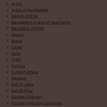
Artist
Artist of Bangladesh
BANGLADESH
Bangladesh a Land of Hospitality
BASANTA UTSHB
Beauty
Brand
Career
Color
Craft
Culture
Current Affairs
Designer
Eid-Ul-Adha
Eid-Ul-Fitar
Ekushey February
Ekushey February Collection