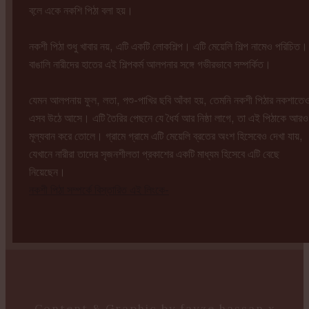
বলে় একে নকশি পিঠা বলা হয়।
নকশী পিঠা শুধু খাবার নয়, এটি একটি লোকশিল্প। এটি মেয়েলি শিল্প নামেও পরিচিত।
বাঙালি নারীদের হাতের এই শিল্পকর্ম আলপনার সঙ্গে গভীরভাবে সম্পর্কিত।
যেমন আলপনায় ফুল, লতা, পশু-পাখির ছবি আঁকা হয়, তেমনি নকশী পিঠার নকশাতে
এসব উঠে আসে। এটি তৈরির পেছনে যে ধৈর্য আর নিষ্ঠা লাগে, তা এই পিঠাকে আরও
মূল্যবান করে তোলে। গ্রামে গ্রামে এটি মেয়েলি ব্রতের অংশ হিসেবেও দেখা যায়,
যেখানে নারীরা তাদের সৃজনশীলতা প্রকাশের একটি মাধ্যম হিসেবে এটি বেছে
নিয়েছেন।
নকশী পিঠা সম্পর্কে বিস্তারিত এই লিংকে-
Content & Graphic by fayze hassan x