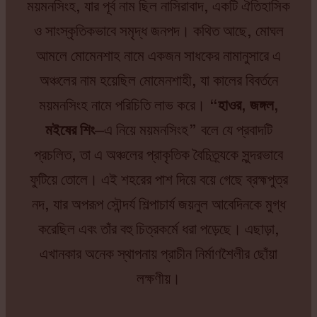
ময়মনসিংহ, যার পূর্ব নাম ছিল নাসিরাবাদ, একটি ঐতিহাসিক
ও সাংস্কৃতিকভাবে সমৃদ্ধ জনপদ। কথিত আছে, মোঘল
আমলে মোমেনশাহ নামে একজন সাধকের নামানুসারে এ
অঞ্চলের নাম হয়েছিল মোমেনশাহী, যা কালের বিবর্তনে
ময়মনসিংহ নামে পরিচিতি লাভ করে।
“হাওর, জঙ্গল,
মইষের শিং
—এ নিয়ে ময়মনসিংহ” বলে যে প্রবাদটি
প্রচলিত, তা এ অঞ্চলের প্রাকৃতিক বৈচিত্র্যকে সুন্দরভাবে
ফুটিয়ে তোলে। এই শহরের পাশ দিয়ে বয়ে গেছে ব্রহ্মপুত্র
নদ, যার অপরূপ সৌন্দর্য শিল্পাচার্য জয়নুল আবেদিনকে মুগ্ধ
করেছিল এবং তাঁর বহু চিত্রকর্মে ধরা পড়েছে। এছাড়া,
এখানকার অনেক স্থাপনায় প্রাচীন নির্মাণশৈলীর ছোঁয়া
লক্ষণীয়।