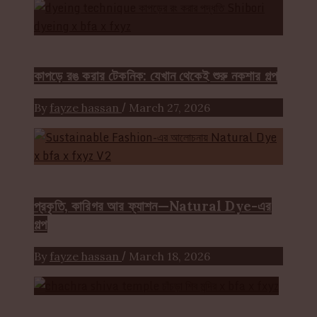
FASHION ARTICLE
কাপড়ে রঙ করার টেকনিক: যেখান থেকেই শুরু নকশার গল্প
/
By
fayze hassan
March 27, 2026
Color
Craft
FASHION ARTICLE
প্রকৃতি, কারিগর আর ফ্যাশন—Natural Dye-এর
গল্প
/
By
fayze hassan
March 18, 2026
Heritage