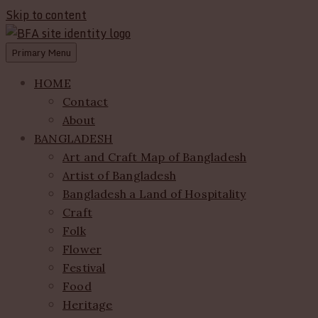
Skip to content
Primary Menu
ethics + aesthetics = sustainable fashion
Bangladesh Fashion Archive
HOME
Contact
About
BANGLADESH
Art and Craft Map of Bangladesh
Artist of Bangladesh
Bangladesh a Land of Hospitality
Craft
Folk
Flower
Festival
Food
Heritage