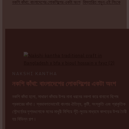
নকশি কাঁথা: বাংলাদেশের লোকশিল্পের একটা অংশ
,
বিস্তারিত পড়ুন এই লিংকে
NAKSHI KANTHA
নকশি কাঁথা: বাংলাদেশের লোকশিল্পের একটা অংশ
নকশি কাঁথা হলো, সাধারণ কাঁথার উপর নানা ধরনের নকশা করে বানানো বিশেষ
প্রকারের কাঁথা। স্বভাবগতভাবেই বাংলার ঐতিহ্য, কৃষ্টি, সংস্কৃতি এবং প্রাকৃতিক
সৌন্দর্য্যের দৃশ্যগুলোকে মনের মাধুরী মিশিয়ে সূঁই-সুতার মাধ্যমে কাপড়ের উপর তৈরী
হয় বিভিন্ন গল্প।