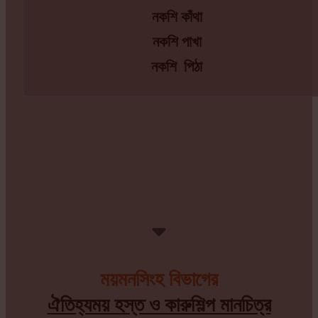
নকশি কাঁথা
নকশি পাখা
নকশি পিঠা
ময়মনসিংহ বিভাগের
ঐতিহ্যময় হস্ত ও কারুশিল্প মানচিত্র