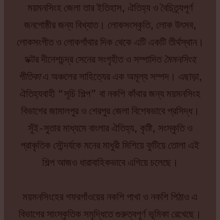
ময়মনসিংহ জেলা তার ইতিহাস, ঐতিহ্য ও বৈচিত্র্যপূর্ণ
জনগোষ্ঠীর জন্য বিখ্যাত। লোকসংস্কৃতি, লোক উৎসব,
লোকসংগীত ও লোকগাঁথার দিক থেকে এটি একটি তীর্থস্থান।
ডক্টর দীনেশচন্দ্র সেনের সংগৃহীত ও সম্পাদিত
মৈমনসিংহ
গীতিকা
এ অঞ্চলের সাহিত্যের এক অমূল্য সম্পদ। এছাড়া,
ঐতিহ্যবাহী “সূচি শিল্প” বা নকশি কাঁথার জন্য ময়মনসিংহ
বিভাগের জামালপুর ও শেরপুর জেলা বিশেষভাবে প্রসিদ্ধ।
সূঁই-সুতার মাধ্যমে বাংলার ঐতিহ্য, কৃষ্টি, সংস্কৃতি ও
প্রাকৃতিক সৌন্দর্যকে মনের মাধুরী মিশিয়ে ফুটিয়ে তোলা এই
শিল্প আজও ধারাবাহিকভাবে এগিয়ে চলেছে।
ময়মনসিংহের গফরগাঁওয়ের নকশি পাখা ও নকশি পিঠাও এ
বিভাগের সাংস্কৃতিক সমৃদ্ধিতে গুরুত্বপূর্ণ ভূমিকা রেখেছে।