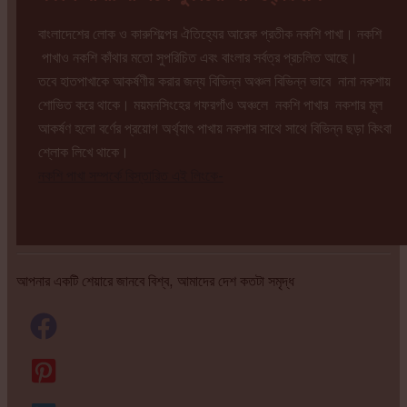
বাংলাদেশের লোক ও কারুশিল্পের ঐতিহ্যের আরেক প্রতীক নকশি পাখা। নকশি
পাখাও নকশি কাঁথার মতো সুপরিচিত এবং বাংলার সর্বত্র প্রচলিত আছে।
তবে হাতপাখাকে আকর্ষণীয় করার জন্য বিভিন্ন অঞ্চল বিভিন্ন ভাবে নানা নকশায়
শোভিত করে থাকে। ময়মনসিংহের গফরগাঁও অঞ্চলে নকশি পাখার নকশার মূল
আকর্ষণ হলো বর্ণের প্রয়োগ অর্থ্যাৎ পাখায় নকশার সাথে সাথে বিভিন্ন ছড়া কিংবা
শ্লোক লিখে থাকে।
নকশি পাখা সম্পর্কে বিস্তারিত এই লিংকে-
আপনার একটি শেয়ারে জানবে বিশ্ব, আমাদের দেশ কতটা সমৃদ্ধ