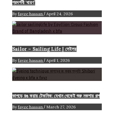
প্রদর্শনী ‘ধারণ’
/
By
fayze hassan
April 24, 2026
Brand
Sailor – Sailing Life | সেইলর
/
By
fayze hassan
April 1, 2026
FASHION ARTICLE
কাপড়ে রঙ করার টেকনিক: যেখান থেকেই শুরু নকশার গল্প
/
By
fayze hassan
March 27, 2026