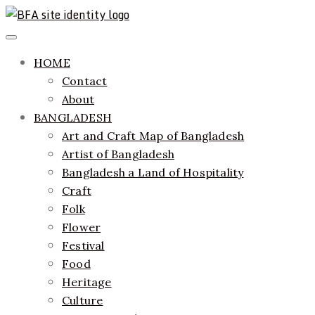
Skip
to
ethics + aesthetics = sustainable fashion
Bangladesh Fashion Archive
Primary
content
Menu
HOME
Contact
About
BANGLADESH
Art and Craft Map of Bangladesh
Artist of Bangladesh
Bangladesh a Land of Hospitality
Craft
Folk
Flower
Festival
Food
Heritage
Culture