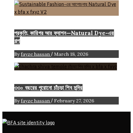
Color
Craft
FASHION ARTICLE
প্রকৃতি, কারিগর আর ফ্যাশন—Natural Dye-এর
গল্প
/
By
fayze hassan
March 18, 2026
Heritage
৩৩০ বছরের পুরোনো চাঁচড়া শিব মন্দির
/
By
fayze hassan
February 27, 2026