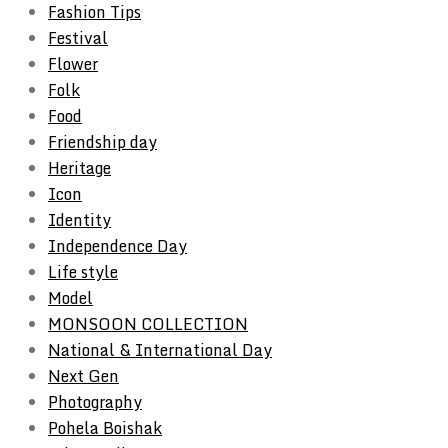
Fashion Tips
Festival
Flower
Folk
Food
Friendship day
Heritage
Icon
Identity
Independence Day
Life style
Model
MONSOON COLLECTION
National & International Day
Next Gen
Photography
Pohela Boishak