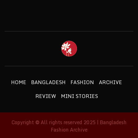
BANGLAD
FASHIO
ETHICS + AESTHETICS = SUSTAINABLE
FASHION
ARCHIV
HOME
BANGLADESH
FASHION
ARCHIVE
REVIEW
MINI STORIES
Copyright © All rights reserved 2025 | Bangladesh
Fashion Archive