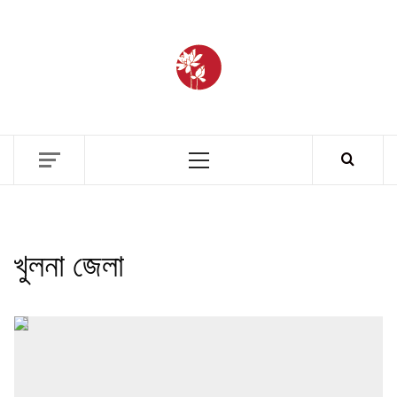
BANGLAD
FASHIO
ETHICS + AESTHETICS = SUSTAINABLE
FASHION
ARCHIV
খুলনা জেলা