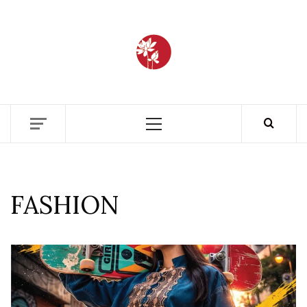
BANGLAD
FASHIO
ETHICS + AESTHETICS = SUSTAINABLE
FASHION
ARCHIV
FASHION