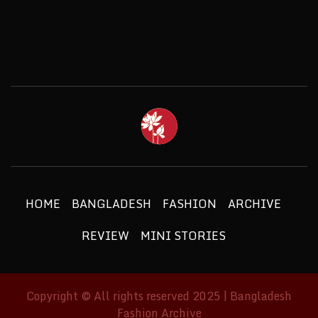
BANGLAD
FASHIO
ETHICS + AESTHETICS = SUSTAINABLE
FASHION
ARCHIV
HOME
BANGLADESH
FASHION
ARCHIVE
REVIEW
MINI STORIES
Copyright © All rights reserved 2025 | Bangladesh
Fashion Archive