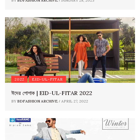
/
BY
BDFASHION ARCHIVE
JANUARY 28, 2023
2022
EID-UL-FITAR
ঈদের পোশাক | EID-UL-FITAR 2022
/
BY
BDFASHION ARCHIVE
APRIL 27, 2022