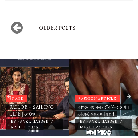
OLDER POSTS
BRAND
FASHION ARTICLE
SAILOR – SAILING
কাপড়ে রঙ করার টেকনিক: যেখান
LIFE | সেইলর
থেকেই শুরু নকশার গল্প
/
/
BY
FAYZE HASSAN
BY
FAYZE HASSAN
APRIL 1, 2026
MARCH 27, 2026