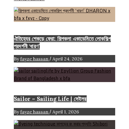
Event & Exhibition
ঐতিহ্যের শেকড়ে ফেরা: শিল্পকলা একাডেমিতে লোকশিল্প
প্রদর্শনী ‘ধারণ’
/
By
fayze hassan
April 24, 2026
Brand
Sailor – Sailing Life | সেইলর
/
By
fayze hassan
April 1, 2026