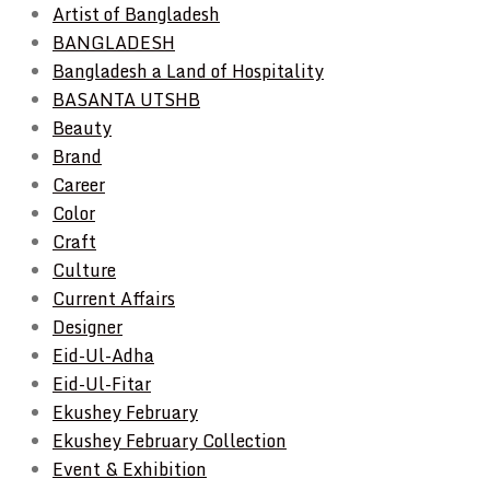
Artist of Bangladesh
BANGLADESH
Bangladesh a Land of Hospitality
BASANTA UTSHB
Beauty
Brand
Career
Color
Craft
Culture
Current Affairs
Designer
Eid-Ul-Adha
Eid-Ul-Fitar
Ekushey February
Ekushey February Collection
Event & Exhibition