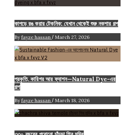
FASHION ARTICLE
কাপড়ে রঙ করার টেকনিক: যেখান থেকেই শুরু নকশার গল্প
/
By
fayze hassan
March 27, 2026
Color
Craft
FASHION ARTICLE
প্রকৃতি, কারিগর আর ফ্যাশন—Natural Dye-এর
গল্প
/
By
fayze hassan
March 18, 2026
Heritage
৩৩০ বছরের পুরোনো চাঁচড়া শিব মন্দির