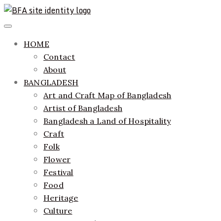
Skip
to
ethics + aesthetics = sustainable fashion
Bangladesh Fashion Archive
Primary
content
Menu
HOME
Contact
About
BANGLADESH
Art and Craft Map of Bangladesh
Artist of Bangladesh
Bangladesh a Land of Hospitality
Craft
Folk
Flower
Festival
Food
Heritage
Culture