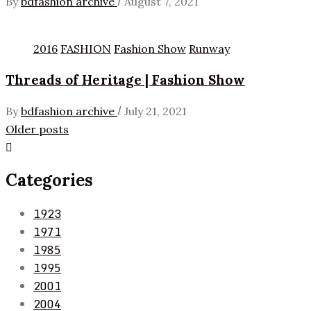
/
By
bdfashion archive
August 7, 2021
2016
FASHION
Fashion Show
Runway
Threads of Heritage | Fashion Show
/
By
bdfashion archive
July 21, 2021
Posts
Older posts
navigation
Categories
1923
1971
1985
1995
2001
2004