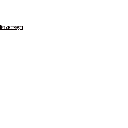
শীল মেলবন্ধন