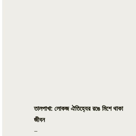
তালপাখা: লোকজ ঐতিহ্যের রঙে মিশে থাকা
জীবন
–