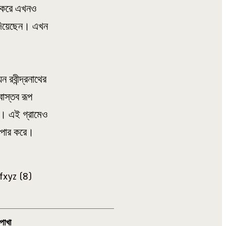
ু করে এখনও
 দিয়েছেন। এখন
 রবীন্দ্রনাথের
াস্তব রূপ
াছ। এই গ্রামেও
য় পার করে।
পাখা