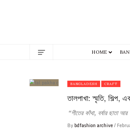
ETHICS + AESTHETICS = SUSTA
HOME
BAN
BANGLADESH
CRAFT
তালপাখা: স্মৃতি, শিল্প, 
“শীতের কাঁথা, বর্ষার ছাতা 
By
bdfashion archive
/
Febru