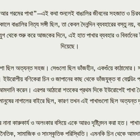
াতা আর গরমের পাখা”—এই কথা শুনলেই বাঙালির জীবনের সহজাত ও চিরক
লে বাঙালির নিত্য সঙ্গী ছিল, তা কেবল দৈনন্দিন ব্যবহারের বস্তু নয
ুগ থেকে শুরু করে আজকের দিনে, এই হাত পাখার ব্যবহার ও বিবর্তনের ই
দিয়েছে।
শা ছিল অত্যন্ত সহজ। সেগুলো ছিল ভাঁজহীন, একগুঁয়ে কাঠামোর। সম
ইউরোপীয় বণিকেরা চিন ও জাপানের কাছ থেকে ভাঁজযুক্ত বা ফোল্ডিং প
 আমদানি করেন। এরপর আঠারো শতকের প্রথম দিকে ইউরোপেই পাখা তৈর
মানুষের নাগালের বাইরে ছিল, কারণ তখন এই পাখাগুলো ছিল অত্যন্ত দ
নানা কারুকার্য ও অলংকার বসিয়ে একে আরও দৃষ্টিনন্দন করা হত। পাখার 
তিক, সামাজিক ও সাংস্কৃতিক পরিস্থিতি। এমনকি চিন থেকে আমদানি 