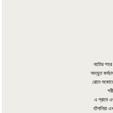
নাটোর শহর থ
অদ্ভুত কর্মচ
রোদে শুকোত
শর
এ গ্রামে এ
হাঁপানিয়া