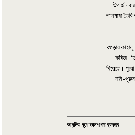
উপার্জন ক
তালপাখা তৈরি
বগুড়ার কাহাল
কবিতা “তা
দিয়েছে। পুরো
নারী-পুরু
আধুনিক যুগে তালপাখার ব্যবহার