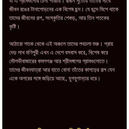
যা এ গ্রামগুলোর চেনা পরিচয়। রঙিন সুতোয় তাঁতের সাথে
জীবন রঙের টানাপোড়নের এক বিশেষ ছন্দ। যে ছন্দে মিশে থাকে
তাদের জীবনের গল্প, সংস্কৃতির শেকড়, আর তিন শতকের
কৃষ্টি।
আঠারো শতক থেকে এই অঞ্চলে তাদের পথচলা শুরু। প্রায়
দেড় লাখ মণিপুরী এখন এ দেশে বসবাস করে, বিশেষ করে
মৌলভীবাজারের কমলগঞ্জ আর শ্রীমঙ্গলের গ্রামগুলোতে।
তাদের জীবনযাত্রা আর হাতে বোনা তাঁতের কাপড়ের গল্প যেন
একে অপরের সঙ্গে জড়িয়ে আছে, যুগযুগান্তর ধরে।