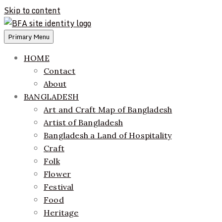
Skip to content
Primary Menu
ethics + aesthetics = sustainable fashion
Bangladesh Fashion Archive
HOME
Contact
About
BANGLADESH
Art and Craft Map of Bangladesh
Artist of Bangladesh
Bangladesh a Land of Hospitality
Craft
Folk
Flower
Festival
Food
Heritage