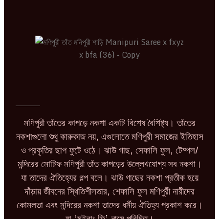
মণিপুরী তাঁতের কাপড়ে নকশা একটি বিশেষ বৈশিষ্ট্য। তাঁতের
নকশাগুলো শুধু কারুকাজ নয়, এগুলোতে মণিপুরী সমাজের ইতিহাস
ও প্রকৃতির ছাপ ফুটে ওঠে। ঝাউ গাছ, সেফালি ফুল, টেম্পল/
মন্দিরের মোটিফ মণিপুরী তাঁত কাপড়ের উল্লেখযোগ্য সব নকশা।
যা তাদের ঐতিহ্যের গল্প বলে। ঝাউ গাছের নকশা প্রতীক হয়ে
দাঁড়ায় জীবনের স্থিতিশীলতার, শেফালি ফুল মণিপুরী নারীদের
কোমলতা এবং মন্দিরের নকশা তাদের ধর্মীয় ঐতিহ্য প্রকাশ করে।
যা ‘মইরাং ফি’ নামে পরিচিত।