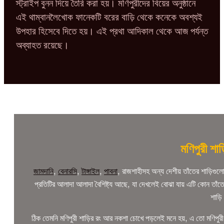
স্ট্রাইপ বুনন দিয়ে তৈরি করা হয়। মণিপুরীদের বিয়ের অনুষ্ঠানে
এই থাম্বানলৈখোক ফানেকটি বরের বাড়ি থেকে কনেকে অবশ্যই
উপহার হিসেবে দিতে হয়। এই প্রথা আদিকাল থেকে আজ পর্যন্ত
অব্যাহত রয়েছে।
মণিপুরী শাড়
জামদানি
,
বেনারসি
,
টাঙ্গাইল
,
পাবনা
, রাজশাহীসহ অন্য দেশীয় তাঁতের শাড়িগুল
প্রতিটির আলাদা আলাদা বৈশিষ্ট্য আছে, যা দেখলেই বোঝা যায় এটি কোন তাঁত
শাড়
ঠিক তেমনি মণিপুরী শাড়ির রং আর নকশা চোখে পড়লেই মনে হয়, এ তো মণিপুরী