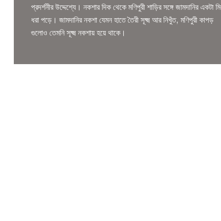
প্রদর্শনীর উদ্দেশ্যে। নকশার দিক থেকে মণিপুরী শাড়ির সঙ্গে জামদানির একটা ম
ধরা পড়ে। জামদানির নকশা যেমন হাতে তৈরী সূক্ষ্ম আর নিখুঁত, মণিপুরী কাপড়
গুলোও তেমনি সূক্ষ্ম নকশায় হয়ে থাকে।