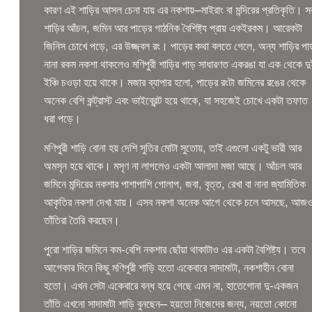
কারণ এই শাড়ির আসল চেনা যায় এর নকশায়—মাইরাং বা মন্দিরের প্রতিকৃতি। স
শাড়ির আঁচল, জমিন আর পাড়ের গাঠনিক বৈশিষ্ট্য প্রায় একইরকম। আরেকটা
জিনিস চোখে পড়ে, এর উজ্জ্বল রং। পাড়ের কথা বলতে গেলে, অন্য শাড়ির পাড
নানা রকম নকশা থাকলেও মণিপুরী শাড়ির পাড় সাধারণত একরঙা যা এক থেকে দ
ইঞ্চি চওড়া হয়ে থাকে। মজার ব্যাপার হলো, পাড়ের রংটা জমিনের রঙের থেকে
অনেক বেশি কন্ট্রাস্ট এবং ভাইব্রেন্ট হয়ে থাকে, যা সহজেই চোখে একটা তফাত
ধরা পড়ে।
মণিপুরী শাড়ি বোনা হয় দেশি সুতির মোটা সুতোয়, তাই এগুলো একটু ভারী আর
অমসৃন হয়ে থাকে। মসৃণ না লাগলেও একটা আলাদা মজা আছে। আঁচল আর
জমিনে মন্দিরের নকশার পাশাপাশি গোলাপ, জবা, বৃত্ত, রেখা বা নানা জ্যামিতিক
আকৃতির নকশা দেখা যায়। এসব নকশা অনেক আগে থেকে চলে আসছে, আজ
তাঁতিরা তৈরি করছেন।
পুরো শাড়ির জমিনে কম-বেশি নকশার ছোঁয়া থাকাটাও এর একটা বৈশিষ্ট্য। তবে
আগেকার দিনে কিছু মণিপুরী শাড়ি হতো একেবারে সাদামাটা, নকশাহীন বোনা
হতো। এখন সেটা একেবারে বন্ধ হয়ে গেছে এমন না, হাতেগোনা দু-একজন
তাঁতি এখনো সাদামাটা শাড়ি বুনছেন— হয়তো নিজেদের জন্য, নয়তো কোনো