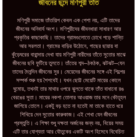
জীবনের ছন্দে মণিপুরী তাঁত
মণিপুরী সমাজে তাঁতশিল্প কেবল এক পেশা নয়, এটি তাদের
জীবনের অনিবার্য অংশ। মণিপুরীদের জীবনধারা সাধারণ আর
প্রকৃতির কাছাকাছি। তাদের গ্রামগুলোতে চোখে পড়ে শান্তি
আর সরলতা। গ্রামের বাড়ির উঠোনে, গাছের ছায়ায় বা
কুঁড়েঘরের বারান্দায় দেখা যায় মণিপুরী নারীদের তাঁতে সুতোর মাঝে
জীবনের ছবি ফুটিয়ে তুলতে। তাঁতের শব্দ—ঠকঠক, ঝটঝট—যেন
তাদের দৈনন্দিন জীবনের সুর। মেয়েদের জীবনের সঙ্গে এই শিল্পের
সম্পর্ক শুরু হয় শৈশবেই। যখন ছোট্ট মেয়েটি মায়ের কোলে
ঘুমোয়, তখনই তার মাথার ওপরে ঝুলতে থাকে তাঁত বাধানো রঙ
বেরঙের সুতা। মায়ের নকশা তোলার আওয়াজ তার মনে কৌতূহল
জাগিয়ে তোলে। একটু বড় হতে না হতেই মা তাকে হাতে ধরে
শিখিয়ে দেন সুতোর কারুকাজ। এই শেখা যেন জীবনের
প্রস্তুতি। এ শিক্ষা শুধু দক্ষতা অর্জনের জন্য নয়, বিয়ের সময়
এটি তার যোগ্যতা আর যৌতুকের একটি অংশ হিসেবে বিবেচিত