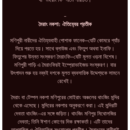
–
মৈরাং নকশা: ঐতিহ্যের প্রতীক
মণিপুরী নারীদের ঐতিহ্যবাহী পোশাক ফানেক—যেটি কোমরে প্যাঁচ
দিয়ে পরতে হয়। সাথে ব্লাউজ এবং ফিতুপ অথবা ইনাফি।
ফিতুপের উন্নত সংস্করণ মৈরাংফি—যেটি মূলত ওড়না বিশেষ।
মণিপুরী শাড়ি এ মৈরাংফিরই ইম্প্রোভাইজড সংস্করণ। যার
উৎপাদন শুরু হয় নব্বই দশকে মূলত ব্যবসায়িক উদ্দেশ্যকে সামনে
রেখেই।
মৈরাং বা টেম্পল নকশা মণিপুরের মোইরাং অঞ্চলের থাংজিং মন্দির
থেকে এসেছে। মন্দিরের নকশার অনুকরণে করা। এই মন্দিরটি
দেবতা থাংজিং-এর সঙ্গে জড়িত। থাংজিং মণিপুর মিথোলজির
দেবতা; তিনি ঈশাণ কোণের দিক রক্ষাকর্তা। এটি তাদের
আধ্যাত্মিক ও ঐতিহাসিক সংযোগের প্রতীক। মৈরাংয়ের নারীরাই