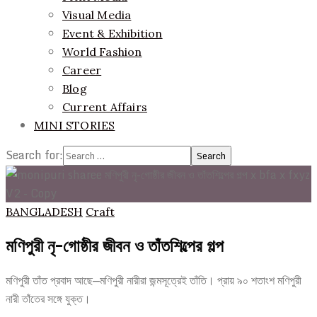
Visual Media
Event & Exhibition
World Fashion
Career
Blog
Current Affairs
MINI STORIES
Search for:
BANGLADESH
Craft
মণিপুরী নৃ-গোষ্ঠীর জীবন ও তাঁতশিল্পের গল্প
মণিপুরী তাঁত প্রবাদ আছে—মণিপুরী নারীরা জন্মসূত্রেই তাঁতি। প্রায় ৯০ শতাংশ মণিপুরী
নারী তাঁতের সঙ্গে যুক্ত।