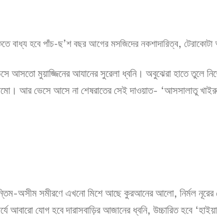
থাকতে বাধ্য হবে পাঁচ-ছ’শ বছর আগের মসজিদের নকশাদারিত্ব, টেরাকোটা আর
আসতো মুয়াজ্জিনের আযানের সুরেলা ধ্বনি। অবুঝেরা হাতে তুলে নিতো
মো। আর ভেসে আসে না শেষরাতের সেই দাওয়াত- ‘আসসালাতু খাইরুল
তিম-অসীম সমীরণে এখনো মিশে আছে কুরআনের আলো, নির্মল নূরের ছোঁয
ৌন্দর্যে আবারো যোগ হবে দারাসবাড়ির আজানের ধ্বনি, উচ্চারিত হবে 