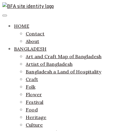
Skip
to
ethics + aesthetics = sustainable fashion
Bangladesh Fashion Archive
Primary
content
Menu
HOME
Contact
About
BANGLADESH
Art and Craft Map of Bangladesh
Artist of Bangladesh
Bangladesh a Land of Hospitality
Craft
Folk
Flower
Festival
Food
Heritage
Culture