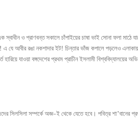
এক স্বাধীন ও প্রাণবন্ত সকালে চাঁপাইয়ের চাষা ভাই সোনা ফলা মাঠে 
! এ যে আবীর রঙা নকশাদার ইট! চিন্তার ভাঁজ কপালে পড়লেও এলাকায
তে হারিয়ে যাওয়া বঙ্গদেশের প্রথম প্রাচীন ইসলামী বিশ্ববিদ্যালয়ের 
িজেদের সিলসিলা সম্পর্কে অজ্ঞ-ই থেকে যেতে হবে। পবিত্র শা’বানের প্