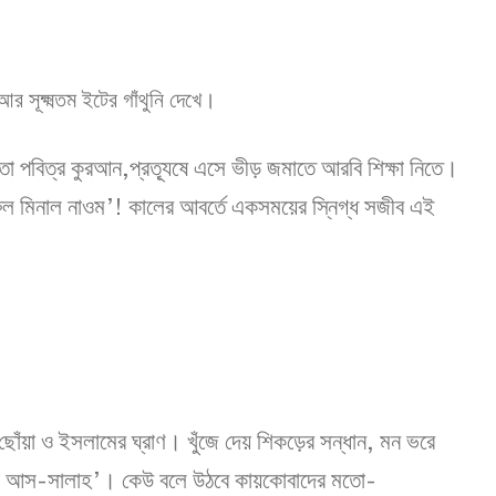
 সূক্ষ্মতম ইটের গাঁথুনি দেখে।
 পবিত্র কুরআন,প্রত্যূষে এসে ভীড় জমাতে আরবি শিক্ষা নিতে।
 মিনাল নাওম’! কালের আবর্তে একসময়ের স্নিগ্ধ সজীব এই
়া ও ইসলামের ঘ্রাণ। খুঁজে দেয় শিকড়ের সন্ধান, মন ভরে
‘হাইয়া আস-সালাহ’। কেউ বলে উঠবে কায়কোবাদের মতো-