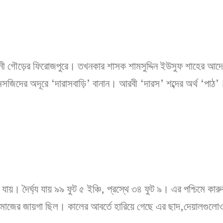
রাজধানী গৌড়ের ফিরোজপুরে। তখনকার শাসক শামসুদ্দিন ইউসুফ শাহের 
জিদের অদূরে ‘দারাসবাড়ি’ বানান। আরবী ‘দারস’ শব্দের অর্থ ‘পাঠ’। 
়। দৈর্ঘ্য যায় ৯৯ ফুট ৫ ইঞ্চি, প্রস্থে ৩৪ ফুট ৯। এর পশ্চিমে কা
ে নামাজের জায়গা ছিল। কালের আবর্তে হারিয়ে গেছে এর ছাদ,দেয়াল