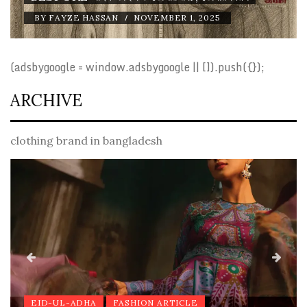
/
BY
FAYZE HASSAN
NOVEMBER 1, 2025
(adsbygoogle = window.adsbygoogle || []).push({});
ARCHIVE
clothing brand in bangladesh
EID-UL-ADHA
FASHION ARTICLE