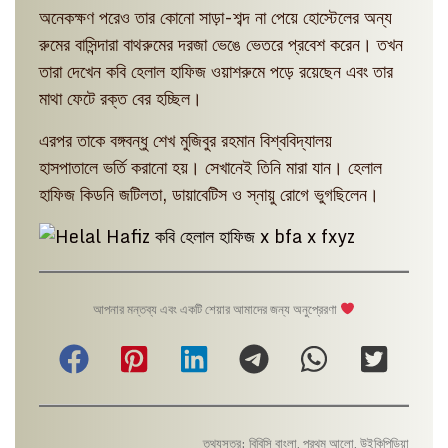
অনেকক্ষণ পরেও তার কোনো সাড়া-শব্দ না পেয়ে হোস্টেলের অন্য
রুমের বাসিন্দারা বাথরুমের দরজা ভেঙে ভেতরে প্রবেশ করেন। তখন
তারা দেখেন কবি হেলাল হাফিজ ওয়াশরুমে পড়ে রয়েছেন এবং তার
মাথা ফেটে রক্ত বের হচ্ছিল।
এরপর তাকে বঙ্গবন্ধু শেখ মুজিবুর রহমান বিশ্ববিদ্যালয়
হাসপাতালে ভর্তি করানো হয়। সেখানেই তিনি মারা যান। হেলাল
হাফিজ কিডনি জটিলতা, ডায়াবেটিস ও স্নায়ু রোগে ভুগছিলেন।
আপনার মন্তব্য এবং একটি শেয়ার আমাদের জন্য অনুপ্রেরণা
তথ্যসূত্র: বিবিসি বাংলা, প্রথম আলো, উইকিপিডিয়া