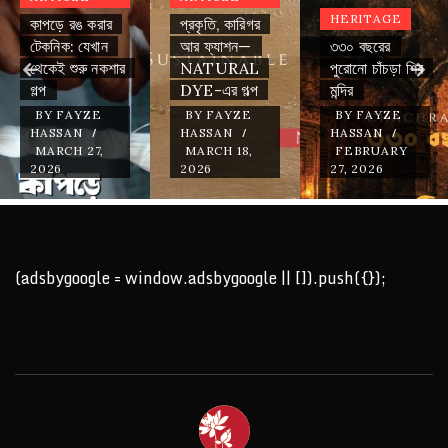
HERITAGE
কাপড়ে রঙ করার
প্রকৃতি, কারিগর
টেকনিক: যেখান
আর ফ্যাশন—
৩৩০ বছরের
থেকেই শুরু নকশার
NATURAL
পুরোনো চাঁচড়া শিব
গল্প
DYE-এর গল্প
মন্দির
BY
FAYZE
BY
FAYZE
BY
FAYZE
/
/
/
HASSAN
HASSAN
HASSAN
MARCH 27,
MARCH 18,
FEBRUARY
2026
2026
27, 2026
(adsbygoogle = window.adsbygoogle || []).push({});
BANGLAD