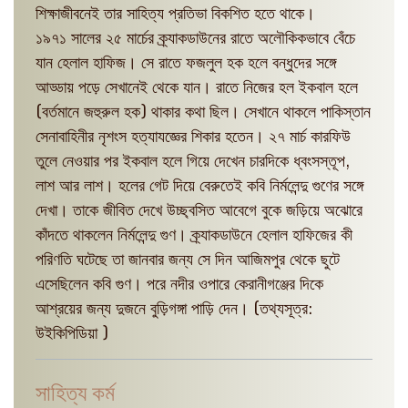
শিক্ষাজীবনেই তার সাহিত্য প্রতিভা বিকশিত হতে থাকে।
১৯৭১ সালের ২৫ মার্চের ক্র্যাকডাউনের রাতে অলৌকিকভাবে বেঁচে
যান হেলাল হাফিজ। সে রাতে ফজলুল হক হলে বন্ধুদের সঙ্গে
আড্ডায় পড়ে সেখানেই থেকে যান। রাতে নিজের হল ইকবাল হলে
(বর্তমানে জহুরুল হক) থাকার কথা ছিল। সেখানে থাকলে পাকিস্তান
সেনাবাহিনীর নৃশংস হত্যাযজ্ঞের শিকার হতেন। ২৭ মার্চ কারফিউ
তুলে নেওয়ার পর ইকবাল হলে গিয়ে দেখেন চারদিকে ধ্বংসস্তূপ,
লাশ আর লাশ। হলের গেট দিয়ে বেরুতেই কবি নির্মলেন্দু গুণের সঙ্গে
দেখা। তাকে জীবিত দেখে উচ্ছ্বসিত আবেগে বুকে জড়িয়ে অঝোরে
কাঁদতে থাকলেন নির্মলেন্দু গুণ। ক্র্যাকডাউনে হেলাল হাফিজের কী
পরিণতি ঘটেছে তা জানবার জন্য সে দিন আজিমপুর থেকে ছুটে
এসেছিলেন কবি গুণ। পরে নদীর ওপারে কেরানীগঞ্জের দিকে
আশ্রয়ের জন্য দুজনে বুড়িগঙ্গা পাড়ি দেন। (তথ্যসূত্র:
উইকিপিডিয়া )
সাহিত্য কর্ম