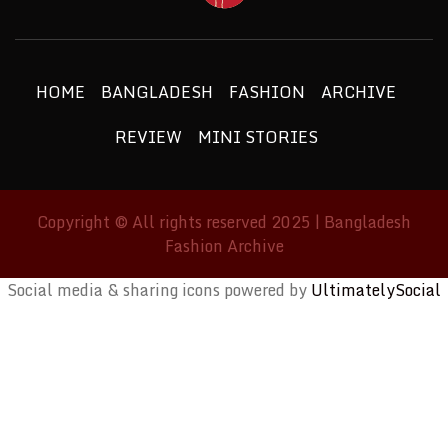
FASHIO
ETHICS + AESTHETICS = SUSTAINABLE
FASHION
ARCHIV
HOME
BANGLADESH
FASHION
ARCHIVE
REVIEW
MINI STORIES
Copyright © All rights reserved 2025 | Bangladesh
Fashion Archive
Social media & sharing icons powered by
UltimatelySocial