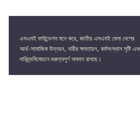
এসএমই ফাউন্ডেশন মনে করে, জাতীয় এসএমই মেলা দেশের
আর্থ-সামাজিক উন্নয়ন, নারীর ক্ষমতায়ন, কর্মসংস্থান সৃষ্টি এব
দারিদ্র্যবিমোচনে গুরুত্বপূর্ণ অবদান রাখছে।