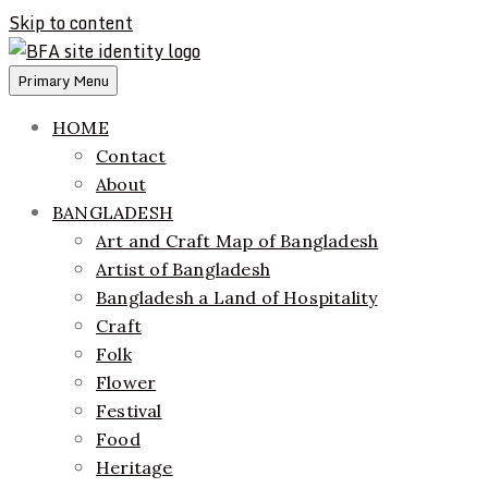
Skip to content
Primary Menu
ethics + aesthetics = sustainable fashion
Bangladesh Fashion Archive
HOME
Contact
About
BANGLADESH
Art and Craft Map of Bangladesh
Artist of Bangladesh
Bangladesh a Land of Hospitality
Craft
Folk
Flower
Festival
Food
Heritage