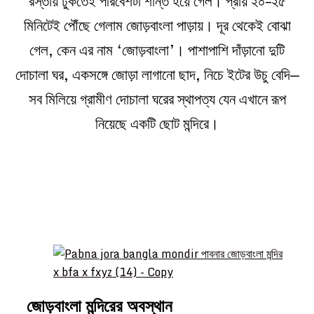
রস্তায় ঢুকতেই পরিবেশটা শান্ত হয়ে গেল। প্রায় ২০–২৫
মিনিটেই পৌঁছে গেলাম জোড়বাংলা পাড়ায়। দূর থেকেই বোঝা
গেল, কেন এর নাম ‘জোড়বাংলা’। পাশাপাশি দাঁড়ানো দুটি
দোচালা ঘর, একসঙ্গে জোড়া লাগানো ছাদ, নিচে ইটের উচু বেদি—
সব মিলিয়ে গ্রামীণ দোচালা ঘরের স্থাপত্য যেন এখানে রূপ
নিয়েছে একটি ছোট মন্দিরে।
জোড়বাংলা মন্দিরের অবস্থান