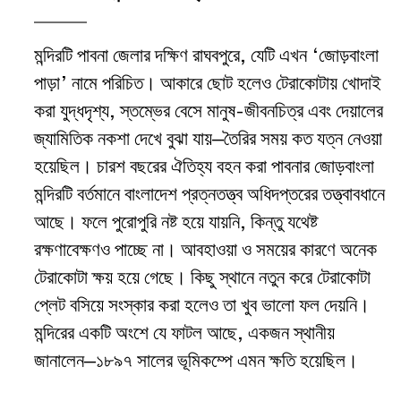
মন্দিরটি পাবনা জেলার দক্ষিণ রাঘবপুরে, যেটি এখন ‘জোড়বাংলা
পাড়া’ নামে পরিচিত। আকারে ছোট হলেও টেরাকোটায় খোদাই
করা যুদ্ধদৃশ্য, স্তম্ভের বেসে মানুষ-জীবনচিত্র এবং দেয়ালের
জ্যামিতিক নকশা দেখে বুঝা যায়—তৈরির সময় কত যত্ন নেওয়া
হয়েছিল। চারশ বছরের ঐতিহ্য বহন করা পাবনার জোড়বাংলা
মন্দিরটি বর্তমানে বাংলাদেশ প্রত্নতত্ত্ব অধিদপ্তরের তত্ত্বাবধানে
আছে। ফলে পুরোপুরি নষ্ট হয়ে যায়নি, কিন্তু যথেষ্ট
রক্ষণাবেক্ষণও পাচ্ছে না। আবহাওয়া ও সময়ের কারণে অনেক
টেরাকোটা ক্ষয় হয়ে গেছে। কিছু স্থানে নতুন করে টেরাকোটা
প্লেট বসিয়ে সংস্কার করা হলেও তা খুব ভালো ফল দেয়নি।
মন্দিরের একটি অংশে যে ফাটল আছে, একজন স্থানীয়
জানালেন—১৮৯৭ সালের ভূমিকম্পে এমন ক্ষতি হয়েছিল।