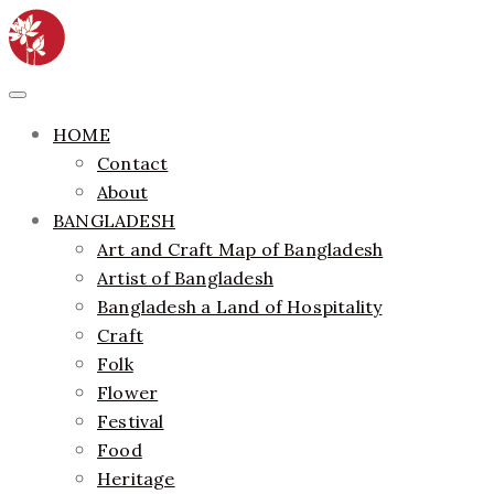
Skip
to
content
ethics + aesthetics = sustainable fashion
Bangladesh Fashion Archive
Primary
Menu
HOME
Contact
About
BANGLADESH
Art and Craft Map of Bangladesh
Artist of Bangladesh
Bangladesh a Land of Hospitality
Craft
Folk
Flower
Festival
Food
Heritage