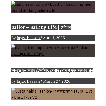
Brand
Sailor – Sailing Life | সেইলর
/
By
fayze hassan
April 1, 2026
FASHION ARTICLE
কাপড়ে রঙ করার টেকনিক: যেখান থেকেই শুরু নকশার গল্প
/
By
fayze hassan
March 27, 2026
Color
Craft
FASHION ARTICLE