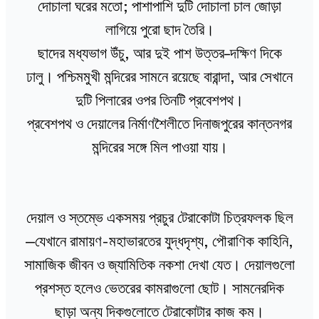
দোচালা ঘরের মতো; পাশাপাশি দুটি দোচালা চাল জোড়া
লাগিয়ে পুরো ছাদ তৈরি।
ছাদের মধ্যভাগ উঁচু, আর দুই পাশ উত্তর–দক্ষিণ দিকে
ঢালু। পশ্চিমমুখী মন্দিরের সামনে রয়েছে বারান্দা, আর সেখানে
দুটি পিলারের ওপর তিনটি প্রবেশপথ।
প্রবেশপথ ও দেয়ালের নির্মাণশৈলীতে দিনাজপুরের কান্তনগর
মন্দিরের সঙ্গে মিল পাওয়া যায়।
দেয়াল ও স্তম্ভে একসময় প্রচুর টেরাকোটা চিত্রফলক ছিল
—যেখানে রামায়ণ-মহাভারতের যুদ্ধদৃশ্য, পৌরাণিক কাহিনি,
সামাজিক জীবন ও জ্যামিতিক নকশা দেখা যেত। দেয়ালগুলো
প্রশস্ত হলেও ভেতরের কামরাগুলো ছোট। সামনেরদিক
ছাড়া অন্য দিকগুলোতে টেরাকোটার কাজ কম।