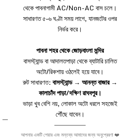
থেকে পাবনাগামী AC/Non-AC বাস চলে।
সাধারণত ৫–৬ ঘণ্টা সময় লাগে, যানজটের ওপর
নির্ভর করে।
পাবনা শহর থেকে জোড়বাংলা মন্দির
বাসস্ট্যান্ড বা আদালতপাড়া থেকে ব্যাটারি চালিত
অটো/রিকশায় ওঠলেই হয়ে যাবে।
রুট সাধারণত:
বাসস্ট্যান্ড → আনন্ত বাজার →
কালাচাঁদ পাড়া/দক্ষিণ রাঘবপুর।
ভাড়া খুব বেশি নয়, লোকাল অটো ধরলে সহজেই
পৌঁছে যাবেন।
আপনার একটি শেয়ার এবং মন্তব্য আমাদের জন্য অনুপ্রেরণা ❤️