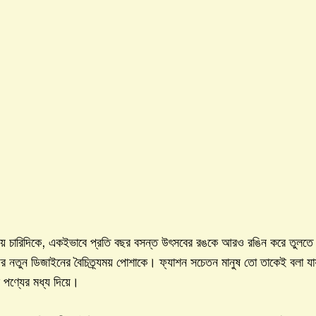
ে দেয় চারিদিকে, একইভাবে প্রতি বছর বসন্ত উৎসবের রঙকে আরও রঙিন করে তুলত
ায় তাদের নতুন ডিজাইনের বৈচিত্র্যময় পোশাকে। ফ্যাশন সচেতন মানুষ তো তাকেই বল
পণ্যের মধ্য দিয়ে।