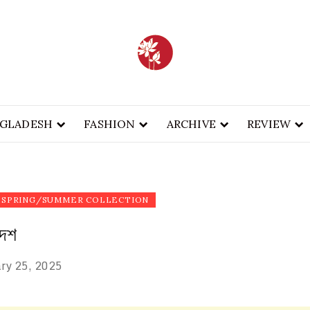
BA
INABLE FASHION
FASH
GLADESH
FASHION
ARCHIVE
REVIEW
SPRING/SUMMER COLLECTION
দেশ
ry 25, 2025