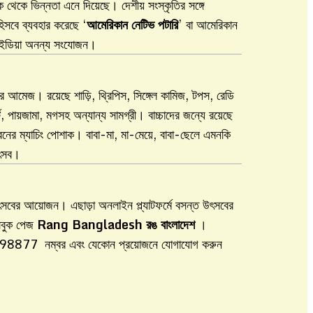
কে ভিন্নতা এনে দিয়েছে। দেশীয় সংস্কৃতির সঙ্গে
িসবে ব্যবহার করেছে ‘
আমেরিকান নেটিভ পটারি
’ বা আমেরিকান
ই আইডিয়া অনন্য সংযোজন।
ের আমেজ। রয়েছে শাড়ি, থ্রিপিস, সিঙ্গেল কামিজ, টপস, রেডি
র্ট, পায়জামা, মগসহ অন্যান্য সামগ্রী। বাচ্চাদের জন্যে রয়েছে
ই ধরনের ম্যাচিং পোশাক। বাবা-মা, মা-মেয়ে, বাবা-ছেলে এমনকি
উৎসব।
ৎসবের আয়োজন। এছাড়া অনলাইন প্ল্যাটফর্মে বসন্ত উৎসবের
সবুক পেজ
Rang Bangladesh রঙ বাংলাদেশ
।
9998877 নম্বর এবং যেকোন প্রয়োজনে যোগাযোগ করুন