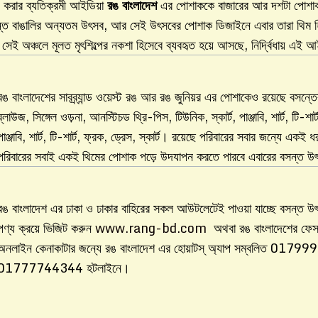
 করার ব্যতিক্রমী আইডিয়া
রঙ বাংলাদেশ
এর পোশাককে বাজারের আর দশটা পোশাক থে
বসন্ত বাঙালির অন্যতম উৎসব, আর সেই উৎসবের পোশাক ডিজাইনে এবার তারা থিম হ
 সেই অঞ্চলে মূলত মৃৎশিল্পের নকশা হিসেবে ব্যবহৃত হয়ে আসছে, নির্দ্বিধায় এ
রঙ বাংলাদেশের সাবব্র্যান্ড ওয়েস্ট রঙ আর রঙ জুনিয়র এর পোশাকেও রয়েছে বসন্ত
ব্লাউজ, সিঙ্গেল ওড়না, আনস্টিচড থ্রি-পিস, টিউনিক, স্কার্ট, পাঞ্জাবি, শার্ট, টি-শা
পাঞ্জাবি, শার্ট, টি-শার্ট, ফ্রক, ড্রেস, স্কার্ট। রয়েছে পরিবারের সবার জন্যে এক
পরিবারের সবাই একই থিমের পোশাক পড়ে উদযাপন করতে পারবে এবারের বসন্ত 
রঙ বাংলাদেশ এর ঢাকা ও ঢাকার বাহিরের সকল আউটলেটেই পাওয়া যাচ্ছে বসন্ত উ
পণ্য ক্রয়ে ভিজিট করুন
www.rang-bd.com
অথবা রঙ বাংলাদেশের ফে
অনলাইন কেনাকাটার জন্যে রঙ বাংলাদেশ এর হোয়াটস্ অ্যাপ সম্বলিত 0179
01777744344 হটলাইনে।