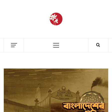
BANGLAD
FASHIO
ETHICS + AESTHETICS = SUSTAINABLE
FASHION
ARCHIV