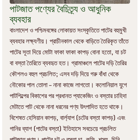
পাটজাত পণ্যের বৈচিত্র্য ও আধুনিক
ব্যবহার
বাংলাদেশ ও পশ্চিমবঙ্গের লোকায়ত সংস্কৃতিতে পাটের বহুমুখী
ব্যবহার লক্ষ্যণীয়। প্রাচীনকাল থেকে বাড়িতে তৈরিকৃত তাঁতে
পাটের সূতা দিয়ে মোটা ফাকা ফাকা কাপড় বোনা হতো, যা চট
বা বস্তা তৈরিতে ব্যবহৃত হত। গ্রামাঞ্চলে পাটের দড়ি তৈরির
কৌশলও বহুল প্রচলিত; এসব দড়ি দিয়ে গরু বাঁধা থেকে
নৌকোর পাল তোলা – নানা কাজে লাগতো। কলোনিয়াল যুগে
পাটশিল্পের বিকাশের পর প্রধানত প্যাকেজিং ও বস্তার চাহিদা
মেটাতে পাট থেকে নানা ধরনের পণ্য উৎপাদিত হতে থাকে।
বিশেষত হেসিয়ান কাপড়, বার্ল্যাপ (চটের বস্তা কাপড়) এবং
গানির ব্যাগ (পাটের বস্তা) ইতিহাসে সবচেয়ে প্রচলিত
পাটজাত পণ্য। পাটের চট ও বস্তা চা, কফি, শস্য, চিনি