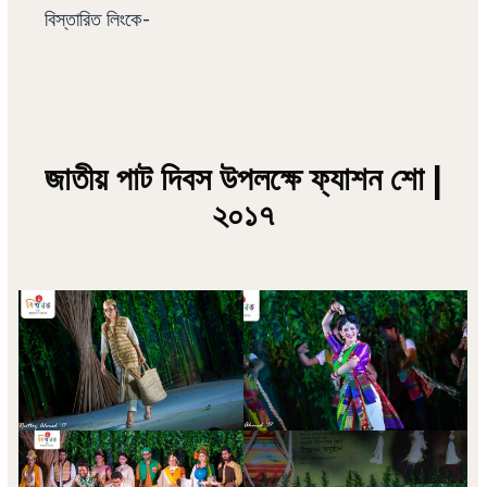
বিস্তারিত লিংকে-
জাতীয় পাট দিবস উপলক্ষে ফ্যাশন শো |
২০১৭