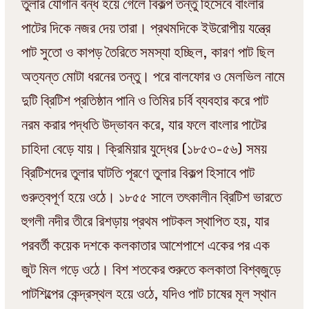
তুলার যোগান বন্ধ হয়ে গেলে বিকল্প তন্তু হিসেবে বাংলার
পাটের দিকে নজর দেয় তারা। প্রথমদিকে ইউরোপীয় যন্ত্রে
পাট সুতো ও কাপড় তৈরিতে সমস্যা হচ্ছিল, কারণ পাট ছিল
অত্যন্ত মোটা ধরনের তন্তু। পরে বালফোর ও মেলভিল নামে
দুটি ব্রিটিশ প্রতিষ্ঠান পানি ও তিমির চর্বি ব্যবহার করে পাট
নরম করার পদ্ধতি উদ্ভাবন করে, যার ফলে বাংলার পাটের
চাহিদা বেড়ে যায়। ক্রিমিয়ার যুদ্ধের (১৮৫৩-৫৬) সময়
ব্রিটিশদের তুলার ঘাটতি পূরণে তুলার বিকল্প হিসাবে পাট
গুরুত্বপূর্ণ হয়ে ওঠে। ১৮৫৫ সালে তৎকালীন ব্রিটিশ ভারতে
হুগলী নদীর তীরে রিশড়ায় প্রথম পাটকল স্থাপিত হয়, যার
পরবর্তী কয়েক দশকে কলকাতার আশেপাশে একের পর এক
জুট মিল গড়ে ওঠে। বিশ শতকের শুরুতে কলকাতা বিশ্বজুড়ে
পাটশিল্পের কেন্দ্রস্থল হয়ে ওঠে, যদিও পাট চাষের মূল স্থান