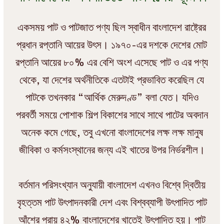
একসময় পাট ও পাটজাত পণ্য ছিল স্বাধীন বাংলাদেশ রাষ্ট্রের
প্রধান রপ্তানি আয়ের উৎস। ১৯৭০-এর দশকে দেশের মোট
রপ্তানি আয়ের ৮০% এর বেশি অংশ এসেছে পাট ও এর পণ্য
থেকে, যা দেশের অর্থনীতিকে এতটাই প্রভাবিত করেছিল যে
পাটকে তখনকার “আর্থিক মেরুদণ্ড” বলা যেত। যদিও
পরবর্তী সময়ে পোশাক শিল্প বিকাশের সাথে সাথে পাটের অবদান
অনেক কমে গেছে, তবু এখনো বাংলাদেশের লক্ষ লক্ষ মানুষ
জীবিকা ও কর্মসংস্থানের জন্য এই খাতের উপর নির্ভরশীল।
বর্তমান পরিসংখ্যান অনুযায়ী বাংলাদেশ এখনও বিশ্বে দ্বিতীয়
বৃহত্তম পাট উৎপাদনকারী দেশ এবং বিশ্বব্যাপী উৎপাদিত পাট
আঁশের প্রায় ৪২% বাংলাদেশের খাতেই উৎপাদিত হয়। পাট