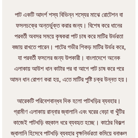
পাট একটি আদর্শ শস্য বিভিন্ন শস্যের মাঝে রোটেশন বা
ফসলচক্রে অন্তর্ভুক্ত করার জন্য। বিশেষ করে ধানের
পরবর্তী অবসর সময়ে কৃষকরা পাট চাষ করে মাটির উর্ভরতা
বজায় রাখতে পারেন। পাটের গভীর শিকড় মাটির উর্ভর করে,
যা পরবর্তী ফসলের জন্য উপকারী। বাংলাদেশে অনেক
এলাকায় আউশ ধান কাটার পর বা আগে পাট চাষ করে পরে
আমন ধান রোপণ করা হয়, এতে মাটির পুষ্টি চক্র উন্নত হয়।
আরেকটি পরিবেশবান্ধব দিক হলো পাটখড়ির ব্যবহার।
গ্রামীণ এলাকায় রান্নার জ্বালানি এবং ঘরের বেড়া বা খুঁটির
কাজেই পাটখড়ি বহুকাল ধরে ব্যবহৃত হচ্ছে। কাঠের বিকল্প
জ্বালানি হিসেবে পাটখড়ি ব্যবহার বৃক্ষনির্ভরতা কমিয়ে বনাঞ্চল