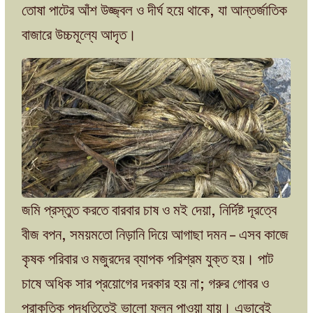
তোষা পাটের আঁশ উজ্জ্বল ও দীর্ঘ হয়ে থাকে, যা আন্তর্জাতিক
বাজারে উচ্চমূল্যে আদৃত।
জমি প্রস্তুত করতে বারবার চাষ ও মই দেয়া, নির্দিষ্ট দূরত্বে
বীজ বপন, সময়মতো নিড়ানি দিয়ে আগাছা দমন – এসব কাজে
কৃষক পরিবার ও মজুরদের ব্যাপক পরিশ্রম যুক্ত হয়। পাট
চাষে অধিক সার প্রয়োগের দরকার হয় না; গরুর গোবর ও
প্রাকৃতিক পদ্ধতিতেই ভালো ফলন পাওয়া যায়। এভাবেই