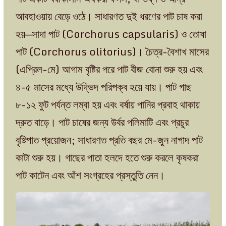
আবহাওয়ায় বেড়ে ওঠে। সাধারণত দুই ধরণের পাট চাষ করা
হয়—সাদা পাট (Corchorus capsularis) ও তোষা
পাট (Corchorus olitorius)। চৈত্র-বৈশাখ মাসের
(এপ্রিল-মে) আগাম বৃষ্টির পরে পাট বীজ বোনা শুরু হয় এবং
৪-৫ মাসের মধ্যে উদ্ভিদ পরিপক্ব হয়ে যায়। পাট গাছ
৮-১২ ফুট পর্যন্ত লম্বা হয় এবং বর্ষায় পানির প্রবাহ থাকায়
দ্রুত বাড়ে। পাট চাষের জন্য উর্বর পলিমাটি এবং প্রচুর
বৃষ্টিপাত প্রয়োজন; সাধারণত প্রতি বছর মে-জুন নাগাদ পাট
কাটা শুরু হয়। গাছের পাতা হলদে হতে শুরু করলে কৃষকরা
পাট কাটেন এবং আঁশ সংগ্রহের প্রস্তুতি নেন।