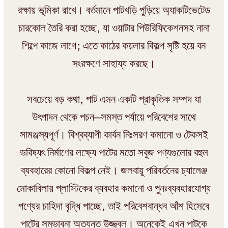
রক্ষায় ভূমিকা রাখে। বর্তমানে পাটখড়ি পুড়িয়ে অ্যাকটিভেটেড
চারকোল তৈরি করা হচ্ছে, যা ওয়াটার পিউরিফিকেশনসহ নানা
শিল্পে কাজে লাগে; এতে কাঠের কয়লার বিকল্প সৃষ্টি হয়ে বন
সংরক্ষণে সাহায্য করছে।
সবচেয়ে বড় কথা, পাট এমন একটি প্রাকৃতিক সম্পদ যা
উৎপাদন থেকে পচন—সমস্ত পর্যায়ে পরিবেশের সাথে
সামঞ্জস্যপূর্ণ। বিশ্বব্যাপী কার্বন নিঃসরণ কমানো ও টেকসই
ভবিষ্যৎ নির্মাণের লক্ষ্যে পাটের মতো সবুজ পণ্যগুলোর বহুল
ব্যবহারের কোনো বিকল্প নেই। জলবায়ু পরিবর্তনের চ্যালেঞ্জ
মোকাবিলায় প্লাস্টিকের ব্যবহার কমানো ও পুনঃব্যবহারযোগ্য
পণ্যের চাহিদা বৃদ্ধি পাচ্ছে, তাই পরিবেশবান্ধব আঁশ হিসেবে
পাটের সম্ভাবনা অত্যন্ত উজ্জ্বল। অনেকেই এখন পাটকে