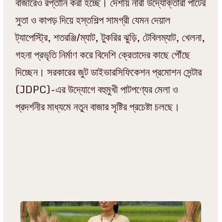
বাজারেও রপ্তানি করা হচ্ছে। দেশীয় নারী উদ্যোক্তারা পাটের
সুতা ও কাপড় দিয়ে হস্তশিল্প সামগ্রী যেমন দেয়াল
ট্যাপেস্ট্রি, শতরঞ্জি/ম্যাট, টুকরির ঝুড়ি, টেবিলম্যাট, খেলনা,
গহনা প্রভৃতি নির্মাণ করে বিদেশি ক্রেতাদের কাছে পৌঁছে
দিচ্ছেন। সরকারের জুট ডাইভারসিফিকেশন প্রমোশন সেন্টার
(JDPC)-এর উদ্যোগে বহুমুখী পাটপণ্যের মেলা ও
প্রদর্শনীর মাধ্যমে নতুন বাজার সৃষ্টির প্রচেষ্টা চলছে।