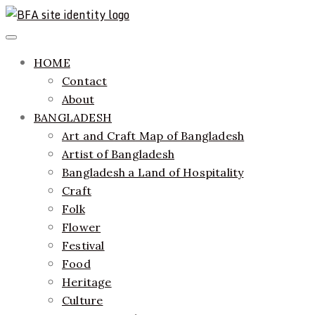
Skip
to
ethics + aesthetics = sustainable fashion
Bangladesh Fashion Archive
Primary
content
Menu
HOME
Contact
About
BANGLADESH
Art and Craft Map of Bangladesh
Artist of Bangladesh
Bangladesh a Land of Hospitality
Craft
Folk
Flower
Festival
Food
Heritage
Culture