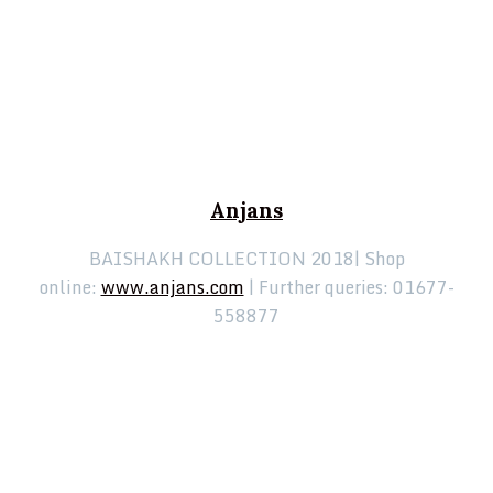
Anjans
BAISHAKH COLLECTION 2018| Shop
online:
www.anjans.com
| Further queries: 01677-
558877