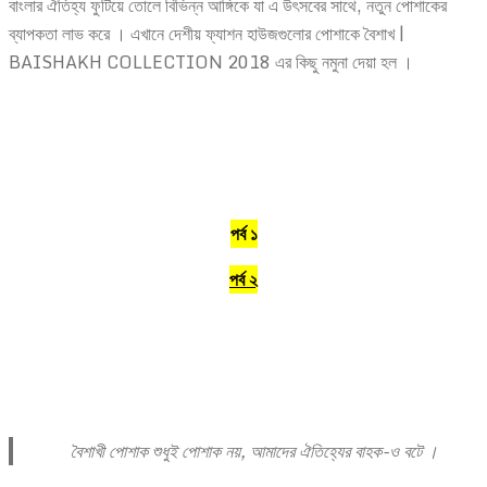
বাংলার ঐতিহ্য ফুটিয়ে তোলে বিভিন্ন আঙ্গিকে যা এ উৎসবের সাথে, নতুন পোশাকের
ব্যাপকতা লাভ করে । এখানে দেশীয় ফ্যাশন হাউজগুলোর পোশাকে বৈশাখ |
BAISHAKH COLLECTION 2018 এর কিছু নমুনা দেয়া হল ।
পর্ব ১
পর্ব ২
বৈশাখী পোশাক শুধুই পোশাক নয়, আমাদের ঐতিহ্যের বাহক-ও বটে ।