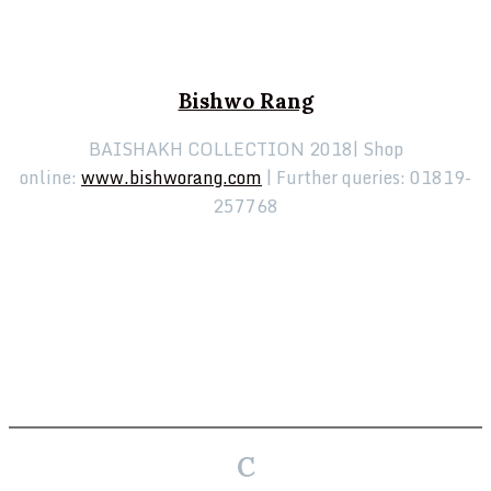
Bishwo Rang
BAISHAKH COLLECTION 2018| Shop
online:
www.bishworang.com
| Further queries: 01819-
257768
C