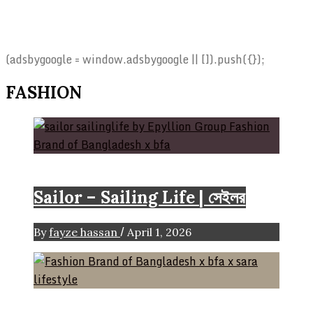
(adsbygoogle = window.adsbygoogle || []).push({});
FASHION
Brand
Sailor – Sailing Life | সেইলর
/
By
fayze hassan
April 1, 2026
Brand