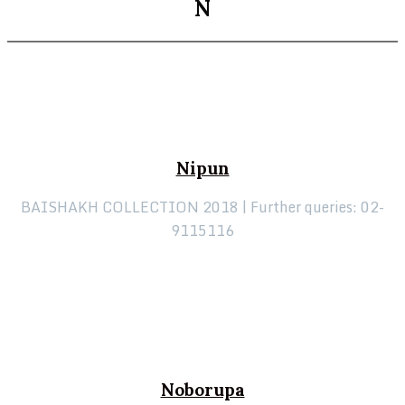
N
Nipun
BAISHAKH COLLECTION 2018 |
Further queries: 02-
9115116
Noborupa