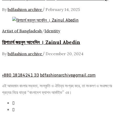
/
By
bdfashion archive
February 14, 2025
Artist of Bangladesh
/
Identity
শিল্পাচার্য জয়নুল আবেদিন । Zainul Abedin
/
By
bdfashion archive
December 20, 2024
+880 18184241 33
bdfashionarchive@gmail.com
এই আবহমান বাংলার সভ্যতা, সংস্কৃতি ও ঐতিহ্য সংগ্রহ করে, তা সংকলণ ও সংরক্ষণের
প্রত্যয় নিয়ে যাত্রা “বাংলাদেশ ফ্যাশন আর্কাইভ” এর।