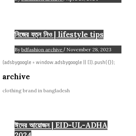
Beauty
Fashion Tips
Life style
নিজের যত্ন নিও | lifestyle tips
/
By
bdfashion archive
November 28, 2023
(adsbygoogle = window.adsbygoogle || []).push({});
archive
clothing brand in bangladesh
2024
Eid-Ul-Adha
ঈদের আয়োজন | EID-UL-ADHA
2024