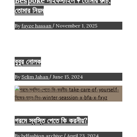
Bespoke লাইফস্টাইল 𖥧 তোমার রুচি,
তোমার নিয়ম
/
By
fayze hassan
November 1, 2025
facebook diary
বুবুর নোলক
/
By
Selim Jahan
June 15, 2024
Beauty
Life style
গরমে স্বস্তি পেতে কি করনীয়?
/
By
bdfashion archive
April 23, 2024