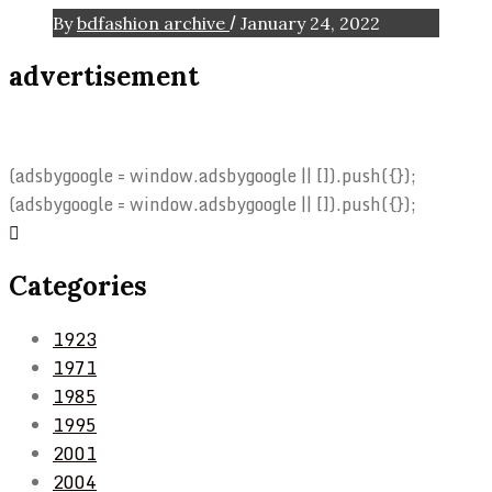
/
By
bdfashion archive
January 24, 2022
advertisement
(adsbygoogle = window.adsbygoogle || []).push({});
(adsbygoogle = window.adsbygoogle || []).push({});
Categories
1923
1971
1985
1995
2001
2004