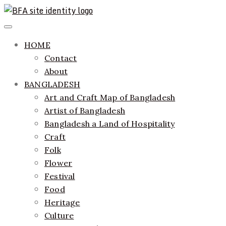
Skip
to
ethics + aesthetics = sustainable fashion
Bangladesh Fashion Archive
Primary
content
Menu
HOME
Contact
About
BANGLADESH
Art and Craft Map of Bangladesh
Artist of Bangladesh
Bangladesh a Land of Hospitality
Craft
Folk
Flower
Festival
Food
Heritage
Culture