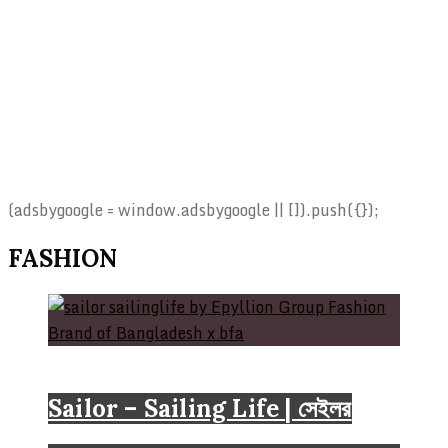
(adsbygoogle = window.adsbygoogle || []).push({});
FASHION
Brand
Sailor – Sailing Life | সেইলর