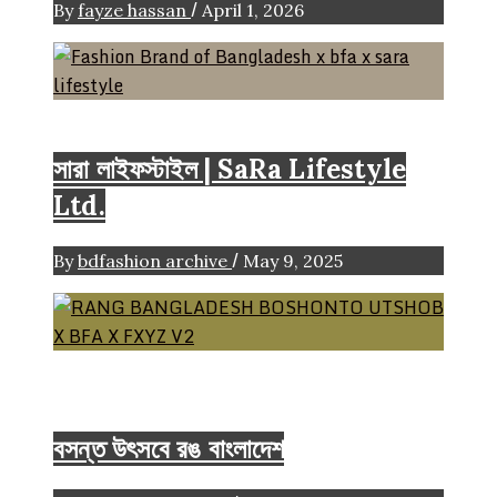
/
By
fayze hassan
April 1, 2026
Brand
সারা লাইফস্টাইল | SaRa Lifestyle
Ltd.
/
By
bdfashion archive
May 9, 2025
BASANTA UTSHB
Brand
Spring/Summer
Collection
বসন্ত উৎসবে রঙ বাংলাদেশ