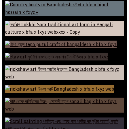
সূচিশিল্প নাকি চিত্রশিল্প? ইলোরা পারভীনের অনন্য জগৎ
নৌকা বাংলার ঐতিহ্যবাহী জীবনধারার প্রতীক
সরাশিল্প: বাংলার প্রাচীন মৃৎশিল্পের এক ঐতিহ্যবাহী দৃষ্টান্ত
টেপা পুতুল: শিল্প, সংস্কৃতি ও ঐতিহ্যের অনন্য নিদর্শন
কাদা মাটি থেকে শিল্প: মৃৎশিল্প বাংলাদেশের এক প্রাচীন ঐতিহ্য
রিকশা আর্টের উত্থান: গণমানুষের ক্যানভাস থেকে এলিট শোকেসে
রিকশার বাইরে রিকশা আর্ট – পণ্যের পসরায়, ফ্যাশনে ও যাপনে
সোনালি ব্যাগের ভবিষ্যৎ কী?