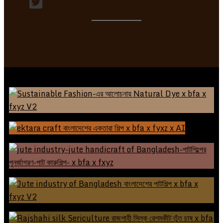
প্রকৃতি, কারিগর আর ফ্যাশন—Natural Dye-এর গল্প
লালনের ছেউড়িয়া থেকে গ্রামবাংলার মেলা—বাংলাদেশের একতারা শিল্প
পাটশিল্পের পুনর্জাগরণ: গ্রামীণ কারুশিল্প থেকে আন্তর্জাতিক ব্র্যান্ডিং
বাংলাদেশের পাটশিল্প: ঐতিহ্য, বর্তমান অবস্থা ও সোনালি আঁশের ভবিষ্যৎ সম্ভাবনা