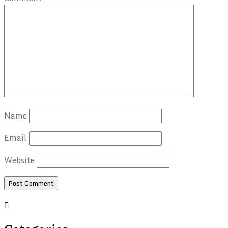
Name
Email
Website