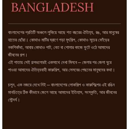
BANGLADESH
বাংলাদেশের প্রতিটি অঞ্চলে লুকিয়ে আছে শত বছরের ঐতিহ্য, রঙ, আর মানুষের
হাতের ছোঁয়া। কোথাও মাটির ঘ্রাণে গড়া মৃৎশিল্প, কোথাও সূচের ফোঁড়ের
নকশিকাঁথা, আবার কোথাও পাট, বেত বা শোলার কাজে ফুটে ওঠে আমাদের
জীবনের গল্প।
এই পাতায় সেই গল্পগুলোরই একসাথে দেখা মিলবে — জেলার পর জেলা ঘুরে
পাওয়া আমাদের ঐতিহ্যবাহী কারুশিল্প, আর সেসবের পেছনের মানুষদের কথা।
চলুন, এক নজরে দেখে নিই — বাংলাদেশের লোকশিল্প ও কারুশিল্পের এই রঙিন
মানচিত্রে ঠিক কীভাবে জেগে আছে আমাদের ইতিহাস, সংস্কৃতি, আর জীবনের
সৌন্দর্য।