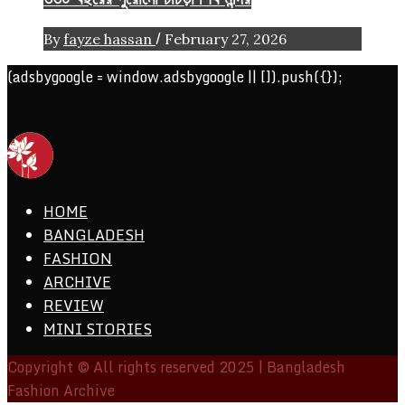
/
By
fayze hassan
February 27, 2026
(adsbygoogle = window.adsbygoogle || []).push({});
ethics + aesthetics = sustainable fashion
HOME
Bangladesh Fashion Archive
BANGLADESH
FASHION
ARCHIVE
REVIEW
MINI STORIES
Copyright © All rights reserved 2025 | Bangladesh
Fashion Archive