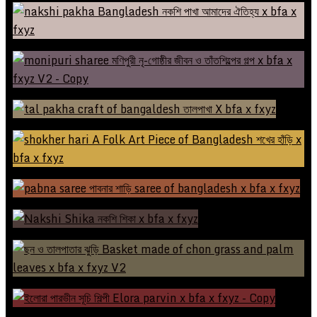
নকশী পিঠা এক প্রকার লোকশিল্প
নকশি পাখা: বাতাসে লুকানো ঐতিহ্যের গল্প
মণিপুরী নৃ-গোষ্ঠীর জীবন ও তাঁতশিল্পের গল্প
তালপাখা: স্মৃতি, শিল্প, এবং জীবিকার মেলবন্ধন
শখের হাঁড়ি – রাজশাহীর এক নিরবচ্ছিন্ন ঐতিহ্য
পাবনার শাড়ি: ঐতিহ্যের সুর, বুননের গল্প
নকশি শিকা: হারিয়ে যাওয়া ঐতিহ্যের গল্প
ছন ও তালপাতার ঝুড়ি: এক হারিয়ে যাওয়া লোকজ শিল্পের গল্প