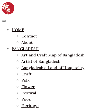
Skip
to
content
ethics + aesthetics = sustainable fashion
Bangladesh Fashion Archive
Primary
Menu
HOME
Contact
About
BANGLADESH
Art and Craft Map of Bangladesh
Artist of Bangladesh
Bangladesh a Land of Hospitality
Craft
Folk
Flower
Festival
Food
Heritage