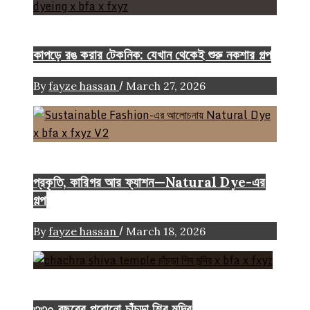
FASHION ARTICLE
কাপড়ে রঙ করার টেকনিক: যেখান থেকেই শুরু নকশার গল্প
/
By
fayze hassan
March 27, 2026
Color
Craft
FASHION ARTICLE
প্রকৃতি, কারিগর আর ফ্যাশন—Natural Dye-এর
গল্প
/
By
fayze hassan
March 18, 2026
Heritage
৩৩০ বছরের পুরোনো চাঁচড়া শিব মন্দির