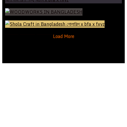
পটচিত্র এবং পটের গান বাংলার গৌরবময় ঐতিহ্যের ধারক
দারুশিল্প | সমৃদ্ধ ও দীর্ঘস্থায়ী ইতিহাস
শোলাশিল্প | বাংলার অন্যতম লোকজ শিল্প
Load More