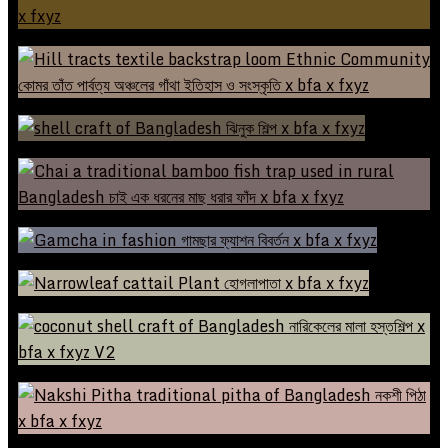
রাজশাহী সিল্ক: প্রজন্ম থেকে প্রজন্মে বয়ে আসা ঐতিহ্য
কোমর তাঁত: পার্বত্য অঞ্চলের গাঁথা ইতিহাস ও সংস্কৃতি
এক সম্ভাবনাময় শিল্পের নাম—ঝিনুক শিল্প
চাই ও বাংলার মাছ ধরার ঐতিহ্য
আড়াই হাত থেকে বারো হাত: গামছা -র ফ্যাশন বিবর্তন
হোগলাপাতা: বাংলাদেশের ঐতিহ্যবাহী ও পরিবেশবান্ধব শিল্প
নারিকেলের মালা: বর্জ্য থেকে বর্তমানের গল্প