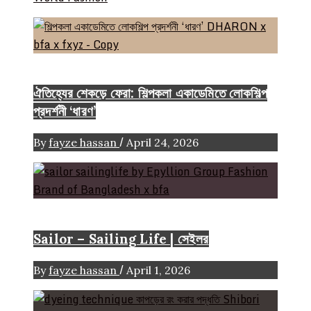
Event & Exhibition
ঐতিহ্যের শেকড়ে ফেরা: শিল্পকলা একাডেমিতে লোকশিল্প
প্রদর্শনী ‘ধারণ’
/
By
fayze hassan
April 24, 2026
Brand
Sailor – Sailing Life | সেইলর
/
By
fayze hassan
April 1, 2026