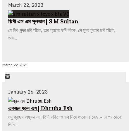
March 22, 2023
শিল্পী এস এম সুলতান | S M Sultan
যে শিশু সুন্দর ছবি আঁকে, তার গ্রামের ছবি আঁকে, সে সুন্দর ফুলের ছবি আঁকে,
তার…
March 22, 2023
January 26, 2023
একজন ধ্রুব এষ | Dhruba Esh
শুধু প্রচ্ছদ অঙ্কন নয়, তিনি কবিতা ও গল্প লিখে থাকেন। ১৯৯০-এর পর থেকে
তিনি…