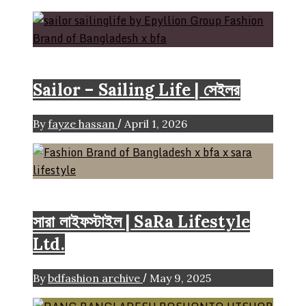
Brand
Sailor – Sailing Life | সেইলর
/
By
fayze hassan
April 1, 2026
Brand
সারা লাইফস্টাইল | SaRa Lifestyle
Ltd.
/
By
bdfashion archive
May 9, 2025