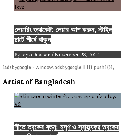
Brand
FASHION
Fashion Tips
লেয়ারিং জ্যাকেট: লেয়ার আপ করুন, স্টাইল
চার্টে শীর্ষে থাকুন
/
By
fayze hassan
November 23, 2024
(adsbygoogle = window.adsbygoogle || []).push({});
Artist of Bangladesh
Beauty
FASHION
Life style
শীতে ত্বকের যত্ন: মসৃণ ও স্বাস্থ্যকর ত্বকের