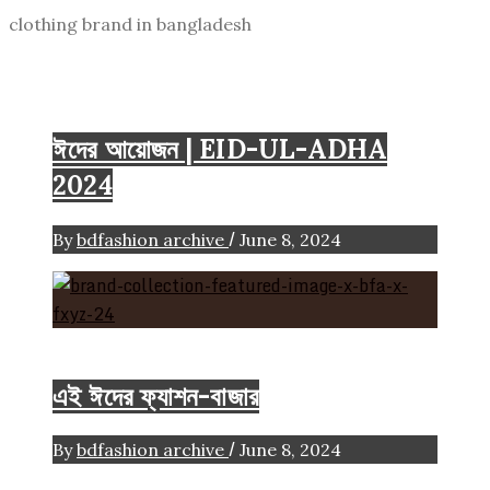
clothing brand in bangladesh
2024
Eid-Ul-Adha
ঈদের আয়োজন | EID-UL-ADHA
2024
/
By
bdfashion archive
June 8, 2024
Eid-Ul-Adha
FASHION ARTICLE
এই ঈদের ফ্যাশন-বাজার
/
By
bdfashion archive
June 8, 2024