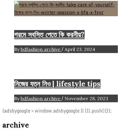
Beauty
Life style
গরমে স্বস্তি পেতে কি করনীয়?
/
By
bdfashion archive
April 23, 2024
Beauty
Fashion Tips
Life style
নিজের যত্ন নিও | lifestyle tips
/
By
bdfashion archive
November 28, 2023
(adsbygoogle = window.adsbygoogle || []).push({});
archive