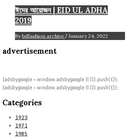
ঈদের আয়োজন | EID UL ADHA
2019
/
By
bdfashion archive
January 24, 2022
advertisement
(adsbygoogle = window.adsbygoogle || []).push({});
(adsbygoogle = window.adsbygoogle || []).push({});
Categories
1923
1971
1985