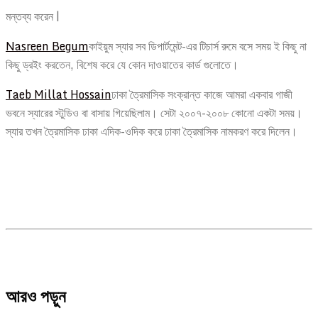
মন্তব্য করেন |
Nasreen Begum
কাইয়ুম স্যার সব ডিপার্টমেন্ট-এর টিচার্স রুমে বসে সময় ই কিছু না
কিছু ড্রইং করতেন, বিশেষ করে যে কোন দাওয়াতের কার্ড গুলোতে।
Taeb Millat Hossain
ঢাকা ত্রৈমাসিক সংক্রান্ত কাজে আমরা একবার গাজী
ভবনে স্যারের স্টুডিও বা বাসায় গিয়েছিলাম। সেটা ২০০৭-২০০৮ কোনো একটা সময়।
স্যার তখন ত্রৈমাসিক ঢাকা এদিক-ওদিক করে ঢাকা ত্রৈমাসিক নামকরণ করে দিলেন।
আরও পড়ুন