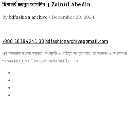
শিল্পাচার্য জয়নুল আবেদিন । Zainul Abedin
/
By
bdfashion archive
December 20, 2024
+880 18184241 33
bdfashionarchive@gmail.com
এই আবহমান বাংলার সভ্যতা, সংস্কৃতি ও ঐতিহ্য সংগ্রহ করে, তা সংকলণ ও সংরক্ষণের
প্রত্যয় নিয়ে যাত্রা “বাংলাদেশ ফ্যাশন আর্কাইভ” এর।