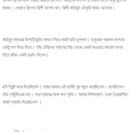
অনেক শিল্পীর সঙ্গে পরিচয় করিয়ে দিলেন। সবাইকে বললেন ও একটা ভালো ডকুমেন্টেশন
করছে। সেখানে ছিলেন শিল্পী হাশেম খান, শিল্পী কাইয়ুম চৌধুরি আরও অনেকে।
কাইয়ুম স্যারের ডিপার্টমেন্টের সামনে গিয়ে কয়টা ছবি তুললাম। অনুরোধ করলাম কাগজে
একটু দাগ দিয়ে দিতে। তাঁর টেবিলের গ্লাসের নিচ থেকে একটা দাওয়াত কার্ডের অপর
পিঠে আঁকা একটা ড্রইং দিলেন।
ছবি প্রিন্ট করে দিয়েছিলাম। স্যার আমার এই ছবিটা খুব পছন্দ করেছিলেন। বলেছিলেন-
তাঁর পেইন্টিংয়ের মত। পরে স্যারের সঙ্গে কত স্মৃতি। আমার লিটলম্যাগ ‘ঢাকা ত্রৈমাসিক’
নামটা স্যারই দিয়েছিলেন ।