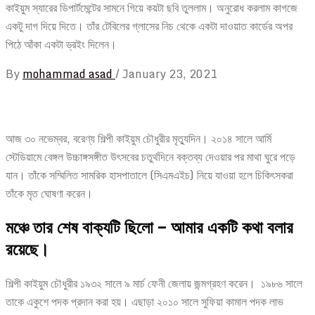
কাইয়ুম স্যারের ডিপার্টমেন্টের সামনে গিয়ে কয়টা ছবি তুললাম। অনুরোধ করলাম কাগজে
একটু দাগ দিয়ে দিতে। তাঁর টেবিলের গ্লাসের নিচ থেকে একটা দাওয়াত কার্ডের অপর
পিঠে আঁকা একটা ড্রইং দিলেন।
By
mohammad asad
/
January 23, 2021
আজ ৩০ নভেম্বর, বরেণ্য শিল্পী কাইয়ুম চৌধুরীর মৃত্যুদিন। ২০১৪ সালে আর্মি
স্টেডিয়ামে বেঙ্গল উচ্চাঙ্গসঙ্গীত উৎসবের চতুর্থদিনে বক্তব্য দেওয়ার পর মাথা ঘুরে পড়ে
যান। তাঁকে সম্মিলিত সামরিক হাসপাতালে (সিএমএইচ) নিয়ে যাওয়া হলে চিকিৎসকরা
তাঁকে মৃত ঘোষণা করেন।
মঞ্চে তার শেষ বাক্যটি ছিলো – আমার একটি কথা বলার
রয়েছে।
শিল্পী কাইয়ুম চৌধুরীর ১৯৩২ সালে ৯ মার্চ ফেনী জেলায় জন্মগ্রহণ করেন। ১৯৮৬ সালে
তাকে একুশে পদক প্রদান করা হয়। এছাড়া ২০১০ সালে সুফিয়া কামাল পদক লাভ