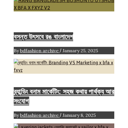
BASANTA UTSHB
Brand
Spring/Summer
Collection
বসন্ত উৎসবে রঙ বাংলাদেশ
/
By
bdfashion archive
January 25, 2025
Brand
FASHION ARTICLE
ব্র্যান্ডিং বনাম মার্কেটিং: সহজ কথায় পার্থক্য আর
সংযোগ
/
By
bdfashion archive
January 8, 2025