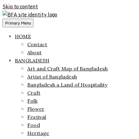
Skip to content
Primary Menu
ethics + aesthetics = sustainable fashion
Bangladesh Fashion Archive
HOME
Contact
About
BANGLADESH
Art and Craft Map of Bangladesh
Artist of Bangladesh
Bangladesh a Land of Hospitality
Craft
Folk
Flower
Festival
Food
Heritage