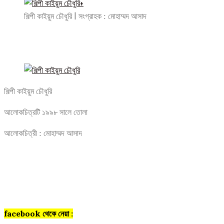
শিল্পী কাইয়ুম চৌধুরি | সংগ্রাহক : মোহাম্মদ আসাদ
শিল্পী কাইয়ুম চৌধুরি
আলোকচিত্রটি ১৯৯৮ সালে তোলা
আলোকচিত্রী : মোহাম্মদ আসাদ
facebook থেকে নেয়া :