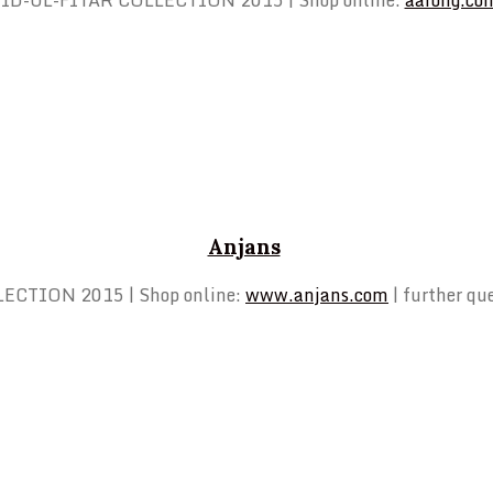
ID-UL-FITAR COLLECTION 2015 | Shop online:
aarong.co
Anjans
ECTION 2015 | Shop online:
www.anjans.com
| further q