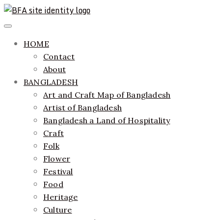
Skip
to
ethics + aesthetics = sustainable fashion
Bangladesh Fashion Archive
Primary
content
Menu
HOME
Contact
About
BANGLADESH
Art and Craft Map of Bangladesh
Artist of Bangladesh
Bangladesh a Land of Hospitality
Craft
Folk
Flower
Festival
Food
Heritage
Culture