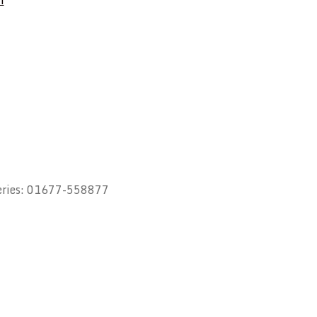
m
ueries: 01677-558877